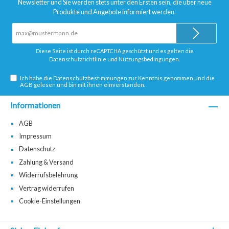
Newsletter und Sie werden stets unter den Ersten sein, die über neue
Produkte und Angebote informiert werden.
E-
Mail-
Adresse*
Diese Seite ist durch reCAPTCHA geschützt und es gelten die
Datenschutzrichtlinie
und
Nutzungsbedingungen
.
Ich habe die
Datenschutzbestimmungen
zur Kenntnis genommen und die
AGB
gelesen und bin mit ihnen einverstanden.
Informationen
AGB
Impressum
Datenschutz
Zahlung & Versand
Widerrufsbelehrung
Vertrag widerrufen
Cookie-Einstellungen