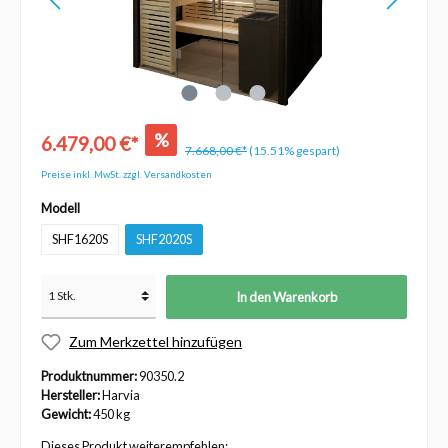
%
6.479,00 €*
7.668,00 €*
(15.51% gespart)
Preise inkl. MwSt. zzgl. Versandkosten
Modell
SHF1620S
SHF2020S
In den Warenkorb
Zum Merkzettel hinzufügen
Produktnummer:
90350.2
Hersteller:
Harvia
Gewicht:
450 kg
Dieses Produkt weiterempfehlen: