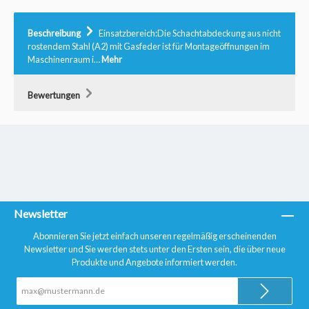
Beschreibung
Einsatzbereich:Die Schachtabdeckung aus nicht
rostendem Stahl (A2) mit Gasfeder ist für Montageöffnungen im
Maschinenraum i…
Mehr
Bewertungen
Newsletter
Abonnieren Sie jetzt einfach unseren regelmäßig erscheinenden
Newsletter und Sie werden stets unter den Ersten sein, die über neue
Produkte und Angebote informiert werden.
E-
Mail-
Adresse*