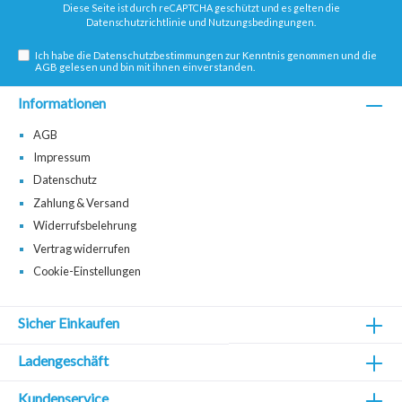
Diese Seite ist durch reCAPTCHA geschützt und es gelten die
Datenschutzrichtlinie
und
Nutzungsbedingungen
.
Ich habe die
Datenschutzbestimmungen
zur Kenntnis genommen und die
AGB
gelesen und bin mit ihnen einverstanden.
Informationen
AGB
Impressum
Datenschutz
Zahlung & Versand
Widerrufsbelehrung
Vertrag widerrufen
Cookie-Einstellungen
Sicher Einkaufen
Ladengeschäft
Kundenservice