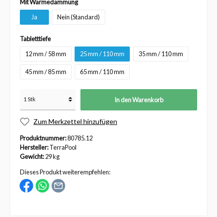
Mit Wärmedämmung
Ja
Nein (Standard)
Tabletttiefe
12 mm / 58 mm
25 mm / 110 mm
35 mm / 110 mm
45 mm / 85 mm
65 mm / 110 mm
In den Warenkorb
Zum Merkzettel hinzufügen
Produktnummer:
80785.12
Hersteller:
TerraPool
Gewicht:
29 kg
Dieses Produkt weiterempfehlen: