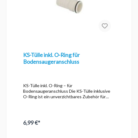
KS-Tülle inkl. O-Ring für
Bodensaugeranschluss
KS-Tülle inkl. O-Ring – für
Bodensaugeranschluss Die KS-Tülle inklusive
O-Ring ist ein unverzichtbares Zubehör für
Bodensauger und sorgt für eine sichere, dichte
Verbindung zwischen Poolanschluss und
Sauger. Mit diesem Set wird eine leckagefreie
Verbindung garantiert, sodass das Saugen von
6,99 €*
Poolboden und Wänden effizient und
zuverlässig funktioniert. 💧 Produktmerkmale:
Inhalt: KS-Tülle + O-Ring Einsatzbereich: