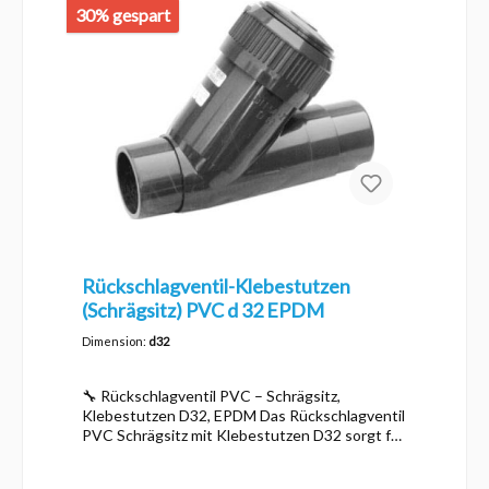
Dimension d25 Norm metrisch Druck PN16
30% gespart
Dichtungswerkstoff EPDM
Rückschlagventil-Klebestutzen
(Schrägsitz) PVC d 32 EPDM
Dimension:
d32
🔧 Rückschlagventil PVC – Schrägsitz,
Klebestutzen D32, EPDM Das Rückschlagventil
PVC Schrägsitz mit Klebestutzen D32 sorgt für
eine zuverlässige Rückflussverhinderung in
Rohrleitungen. Es schützt Pumpen,