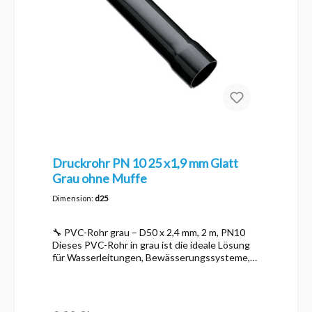
Druckrohr PN 10 25 x1,9 mm Glatt
Grau ohne Muffe
Dimension:
d25
🔧 PVC-Rohr grau – D50 x 2,4 mm, 2 m, PN10
Dieses PVC-Rohr in grau ist die ideale Lösung
für Wasserleitungen, Bewässerungssysteme,
Pooltechnik oder industrielle Anwendungen.
Hergestellt aus hochwertigem PVC nach EN
1452-2, überzeugt es durch Langlebigkeit,
chemische Beständigkeit und einfache