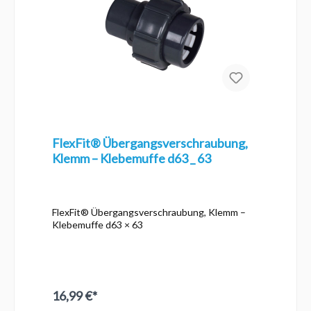
Technik- und Poolrohrsysteme ✅ Saubere
Optik – sorgt für professionellen Abschluss
von Rohren Die IBG® Kappen Klebemuffe ist
perfekt für alle, die Rohrsysteme zuverlässig,
sauber und dauerhaft verschließen möchten.
FlexFit® Übergangsverschraubung,
Klemm – Klebemuffe d63 _ 63
FlexFit® Übergangsverschraubung, Klemm –
Klebemuffe d63 × 63
16,99 €*