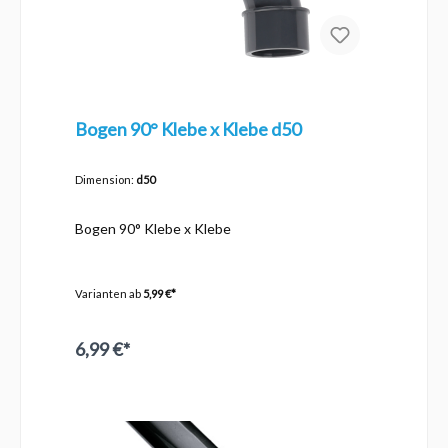
bei hoher Belastung Der 3-Wege-Kugelhahn
PVC-U 50 mm 10 BAR ist die perfekte Wahl für
alle Anwendungen, bei denen eine sichere,
langlebige und einfache Durchflussregelung
erforderlich ist.
Bogen 90° Klebe x Klebe d50
Dimension:
d50
Bogen 90° Klebe x Klebe
Varianten ab
5,99 €*
6,99 €*