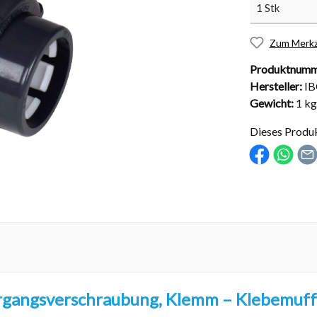
Zum Merkz
Produktnumm
Hersteller:
I
nd Installationsmaterial
Abdeckungen
Gewicht:
1 kg
sche Kugelhähne
Solarabdeckungen
Dieses Produ
Rollabdeckungen
Schachtabdeckungen
Überdachungen
rgangsverschraubung, Klemm – Klebemuffe