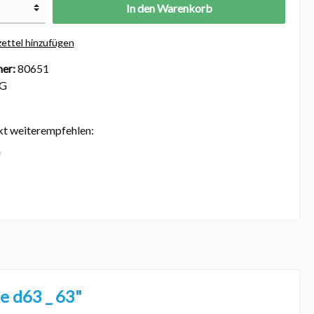
In den Warenkorb
ettel hinzufügen
er:
80651
BG
kt weiterempfehlen:
 d63 _ 63"