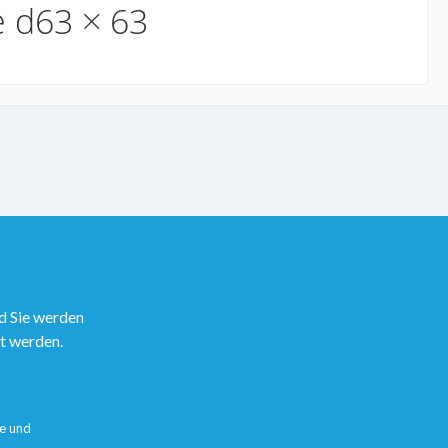
 d63 × 63
d Sie werden
rt werden.
e
und