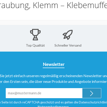
raubung, Klemm – Klebemuffe
Top Qualität
Schneller Versand
Newsletter
Sie jetzt einfach unseren regelmäßig erscheinenden Newsletter un
er den Ersten sein, die über neue Produkte und Angebote informie
E-
Mail-
Adresse*
e Seite ist durch reCAPTCHA geschützt und es gelten die
Datenschutzrichtlini
Nutzungsbedingungen
.