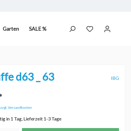
Garten
SALE %
arot-
PV Anlagen
hne Chlor,
fe d63 _ 63
IBG
*
. zzgl. Versandkosten
ig in 1 Tag, Lieferzeit 1-3 Tage