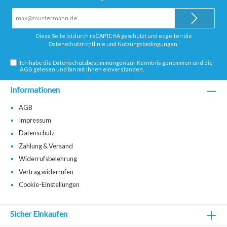
E-
Mail-
Adresse*
Diese Seite ist durch reCAPTCHA geschützt und es gelten die
Datenschutzrichtlinie
und
Nutzungsbedingungen
.
Ich habe die
Datenschutzbestimmungen
zur Kenntnis genommen und die
AGB
gelesen und bin mit ihnen einverstanden.
Informationen
AGB
Impressum
Datenschutz
Zahlung & Versand
Widerrufsbelehrung
Vertrag widerrufen
Cookie-Einstellungen
Sicher Einkaufen