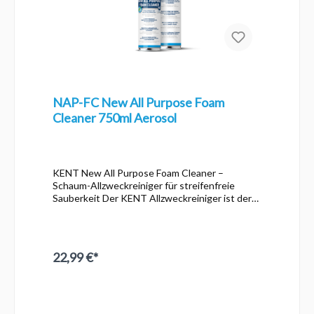
NAP-FC New All Purpose Foam
Cleaner 750ml Aerosol
KENT New All Purpose Foam Cleaner –
Schaum-Allzweckreiniger für streifenfreie
Sauberkeit Der KENT Allzweckreiniger ist der
ideale Helfer für die gründliche und schonende
Reinigung verschiedenster Oberflächen – ob
Kunststoff, Edelstahl, Glas oder Polster. Der
Schaumreiniger sorgt für ein streifen- und
22,99 €*
rückstandsfreies Finish und hinterlässt einen
frischen Duft, ohne hautreizende D-Limonen
oder Silikone zu enthalten. Vorteile auf einen
Blick: Allzweckschaumreiniger für die meisten
Oberflächen Schnell ablüftend und streifenfrei