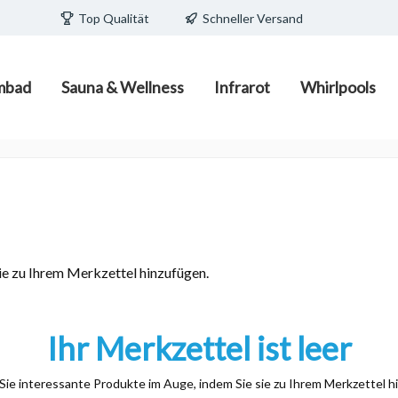
Top Qualität
Schneller Versand
mbad
Sauna & Wellness
Infrarot
Whirlpools
ecken/Pools
edia
teuerungen
/ Fass zum Schlafen
Schwimmbadpflege
Infrarot-Strahler und Infr
Wasserpflege
Pavillions/ Pods
Wärmeplatten
e Becken
Poolpflegemittel mit und o
Filtermaterial
d Becken
Poolreiniger und Zubehör
porschalsteine
Poolsauger/Poolroboter
Ihr Merkzettel ist leer
Sie interessante Produkte im Auge, indem Sie sie zu Ihrem Merkzettel h