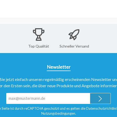
nd Installationsmaterial
Abdeckungen
sche Kugelhähne
Solarabdeckungen
Top Qualität
Schneller Versand
Rollabdeckungen
Schachtabdeckungen
Newsletter
Überdachungen
Sie jetzt einfach unseren regelmäßig erscheinenden Newsletter un
er den Ersten sein, die über neue Produkte und Angebote informie
E-
Mail-
Adresse*
e Seite ist durch reCAPTCHA geschützt und es gelten die
Datenschutzrichtlini
Nutzungsbedingungen
.