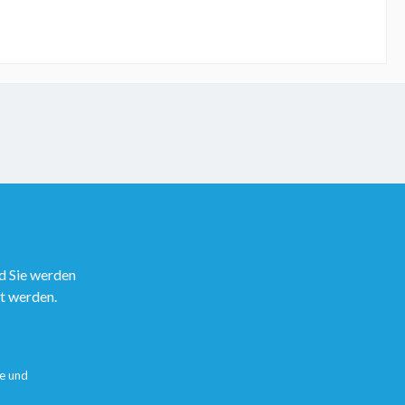
d Sie werden
rt werden.
e
und