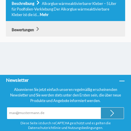
Beschreibung
Alkorglue wärmeaktivierbarer Kleber – 5 Liter
für Poolfolien-Verklebung Der Alkorglue wärmeaktivierbare
Kleber ist die id…
Mehr
Bewertungen
Newsletter
Abonnieren Sie jetzt einfach unseren regelmäßig erscheinenden
Newsletter und Sie werden stets unter den Ersten sein, die über neue
Produkte und Angebote informiert werden.
E-
Mail-
Adresse*
Diese Seite ist durch reCAPTCHA geschützt und es gelten die
Datenschutzrichtlinie
und
Nutzungsbedingungen
.