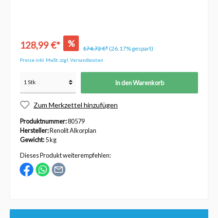
%
128,99 €*
174,72 €*
(26.17% gespart)
Preise inkl. MwSt. zzgl. Versandkosten
In den Warenkorb
Zum Merkzettel hinzufügen
Produktnummer:
80579
Hersteller:
Renolit Alkorplan
Gewicht:
5 kg
Dieses Produkt weiterempfehlen: