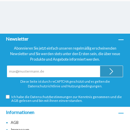
Newsletter
Abonnieren Sie jetzt einfach unseren regelmäßig erscheinenden
Newsletter und Sie werden stets unter den Ersten sein, die über neue
Produkte und Angebote informiert werden.
E-
Mail-
Adresse*
Diese Seite ist durch reCAPTCHA geschützt und es gelten die
Datenschutzrichtlinie
und
Nutzungsbedingungen
.
Ich habe die
Datenschutzbestimmungen
zur Kenntnis genommen und die
AGB
gelesen und bin mit ihnen einverstanden.
Informationen
AGB
Impressum