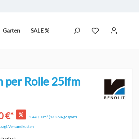
Garten
SALE %
arot-
PV Anlagen
hne Chlor,
 per Rolle 25lfm
0 €*
%
1.440,00 €*
(13.26% gespart)
. zzgl. Versandkosten
tenfrei