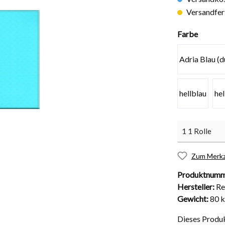
Versandfert
Farbe
Adria Blau (d
nd Installationsmaterial
Abdeckungen
sche Kugelhähne
Solarabdeckungen
hellblau
hel
Rollabdeckungen
Schachtabdeckungen
Überdachungen
Zum Merkz
Produktnumm
Hersteller:
Re
Gewicht:
80 
Dieses Produ