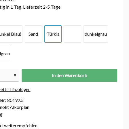
ig in 1 Tag, Lieferzeit 2-5 Tage
unkel Blau)
Sand
Türkis
dunkelgrau
lgrau
In den Warenkorb
ettel hinzufügen
er:
80192.5
nolit Alkorplan
kg
kt weiterempfehlen: