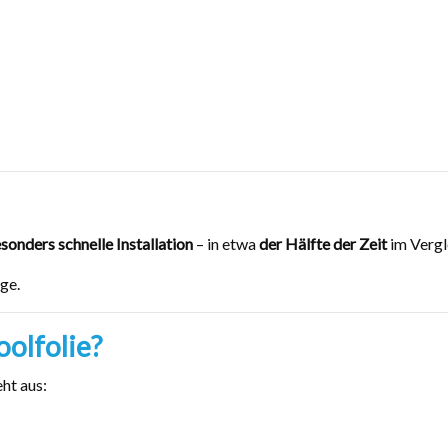
onders schnelle Installation
– in etwa
der Hälfte der Zeit
im Vergl
ge.
olfolie?
ht aus: