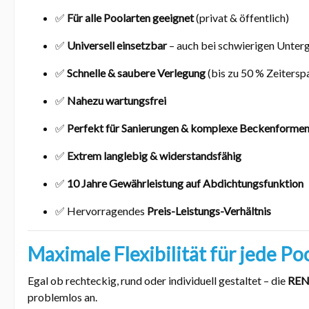
✅
Für alle Poolarten geeignet
(privat & öffentlich)
✅
Universell einsetzbar
– auch bei schwierigen Unter
✅
Schnelle & saubere Verlegung
(bis zu 50 % Zeiterspa
✅
Nahezu wartungsfrei
✅
Perfekt für Sanierungen & komplexe Beckenforme
✅
Extrem langlebig & widerstandsfähig
✅
10 Jahre Gewährleistung auf Abdichtungsfunktion
✅ Hervorragendes
Preis-Leistungs-Verhältnis
Maximale Flexibilität für jede P
Egal ob rechteckig, rund oder individuell gestaltet – die
RENO
problemlos an.