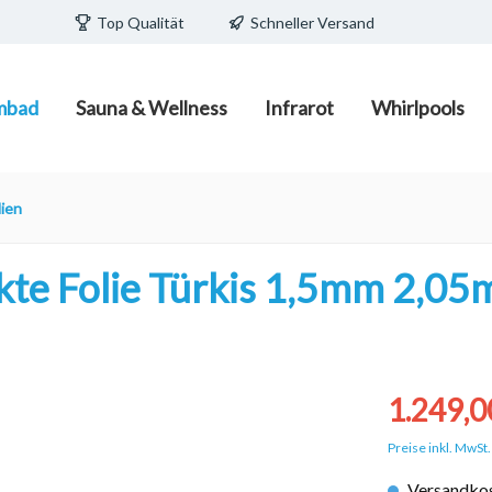
Top Qualität
Schneller Versand
mbad
Sauna & Wellness
Infrarot
Whirlpools
ecken/Pools
edia
teuerungen
/ Fass zum Schlafen
Schwimmbadpflege
Infrarot-Strahler und Infr
Wasserpflege
Pavillions/ Pods
ien
Wärmeplatten
e Becken
Poolpflegemittel mit und o
Filtermaterial
te Folie Türkis 1,5mm 2,05m
d Becken
Poolreiniger und Zubehör
porschalsteine
Poolsauger/Poolroboter
1.249,0
Preise inkl. MwSt
Versandkos