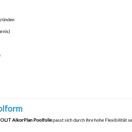
gründen
rnis)
n
oolform
LIT AlkorPlan Poolfolie
passt sich durch ihre hohe Flexibilität s