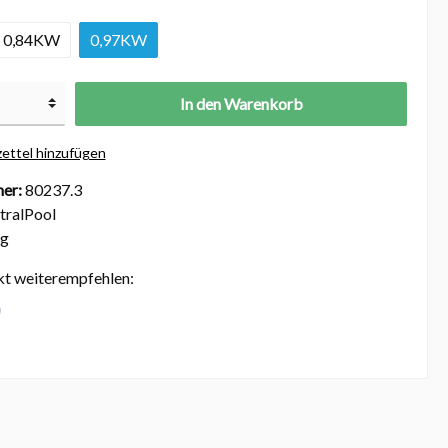
0,84KW
0,97KW
In den Warenkorb
ettel hinzufügen
er:
80237.3
tralPool
kg
kt weiterempfehlen: