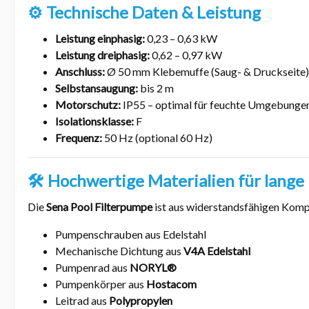
⚙️ Technische Daten & Leistung
Leistung einphasig:
0,23 – 0,63 kW
Leistung dreiphasig:
0,62 – 0,97 kW
Anschluss:
Ø 50 mm Klebemuffe (Saug- & Druckseite)
Selbstansaugung:
bis 2 m
Motorschutz:
IP55 – optimal für feuchte Umgebunge
Isolationsklasse:
F
Frequenz:
50 Hz (optional 60 Hz)
🛠️ Hochwertige Materialien für lang
Die
Sena Pool Filterpumpe
ist aus widerstandsfähigen Komp
Pumpenschrauben aus Edelstahl
Mechanische Dichtung aus
V4A Edelstahl
Pumpenrad aus
NORYL®
Pumpenkörper aus
Hostacom
Leitrad aus
Polypropylen