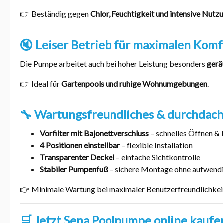
👉 Beständig gegen
Chlor, Feuchtigkeit und intensive Nutz
🔇 Leiser Betrieb für maximalen Komf
Die Pumpe arbeitet auch bei hoher Leistung besonders
gerä
👉 Ideal für
Gartenpools und ruhige Wohnumgebungen
.
🔧 Wartungsfreundliches & durchdach
Vorfilter mit Bajonettverschluss
– schnelles Öffnen & 
4 Positionen einstellbar
– flexible Installation
Transparenter Deckel
– einfache Sichtkontrolle
Stabiler Pumpenfuß
– sichere Montage ohne aufwend
👉 Minimale Wartung bei maximaler Benutzerfreundlichkei
🛒 Jetzt Sena Poolpumpe online kaufe