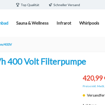
Top Qualität
Schneller Versand
mbad
Sauna & Wellness
Infrarot
Whirlpools
ecken/Pools
edia
teuerungen
/ Fass zum Schlafen
Schwimmbadpflege
Infrarot-Strahler und Infr
Wasserpflege
Pavillions/ Pods
om/400V
Wärmeplatten
e Becken
Poolpflegemittel mit und o
Filtermaterial
h 400 Volt Filterpumpe
d Becken
Poolreiniger und Zubehör
porschalsteine
Poolsauger/Poolroboter
420,99 
Preise inkl. MwSt
Versandfert