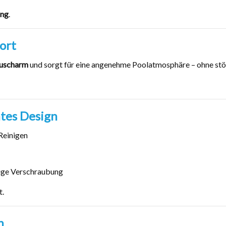
ung
.
ort
uscharm
und sorgt für eine angenehme Poolatmosphäre – ohne st
tes Design
Reinigen
ige Verschraubung
t.
n