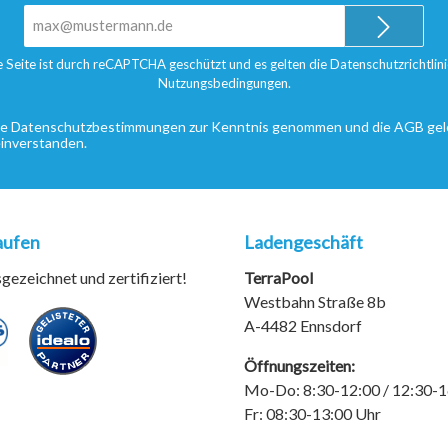
E-
Mail-
Adresse*
e Seite ist durch reCAPTCHA geschützt und es gelten die
Datenschutzrichtlini
Nutzungsbedingungen
.
ie
Datenschutzbestimmungen
zur Kenntnis genommen und die
AGB
gel
einverstanden.
aufen
Ladengeschäft
ezeichnet und zertifiziert!
TerraPool
Westbahn Straße 8b
A-4482 Ennsdorf
Öffnungszeiten:
Mo-Do: 8:30-12:00 / 12:30-1
Fr: 08:30-13:00 Uhr