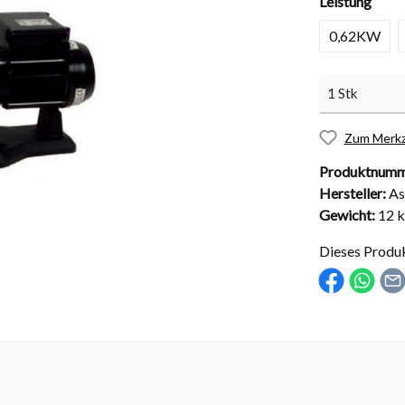
Leistung
0,62KW
nd Installationsmaterial
Abdeckungen
Zum Merkz
sche Kugelhähne
Solarabdeckungen
Produktnumm
Hersteller:
As
Rollabdeckungen
Gewicht:
12 
Schachtabdeckungen
Dieses Produ
Überdachungen