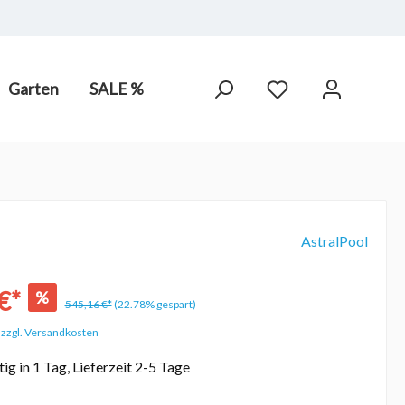
Garten
SALE %
arot-
PV Anlagen
hne Chlor,
AstralPool
€*
%
545,16 €*
(22.78% gespart)
. zzgl. Versandkosten
ig in 1 Tag, Lieferzeit 2-5 Tage