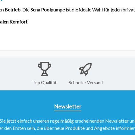
sen Betrieb
. Die
Sena Poolpumpe
ist die ideale Wahl für jeden priva
imalen Komfort
.
Top Qualität
Schneller Versand
Newsletter
Sie jetzt einfach unseren regelmäßig erscheinenden Newsletter un
er den Ersten sein, die über neue Produkte und Angebote informie