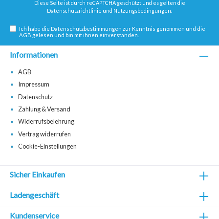
Diese Seite ist durch reCAPTCHA geschützt und es gelten die
Datenschutzrichtlinie
und
Nutzungsbedingungen
.
Ich habe die
Datenschutzbestimmungen
zur Kenntnis genommen und die
AGB
gelesen und bin mit ihnen einverstanden.
Informationen
AGB
Impressum
Datenschutz
Zahlung & Versand
Widerrufsbelehrung
Vertrag widerrufen
Cookie-Einstellungen
Sicher Einkaufen
Ladengeschäft
Kundenservice