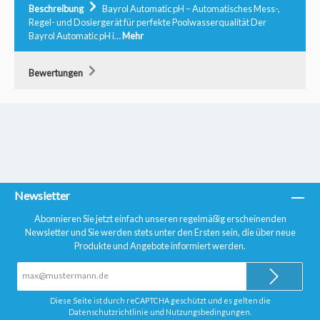
Beschreibung
Bayrol Automatic pH – Automatisches Mess-,
Regel- und Dosiergerät für perfekte Poolwasserqualität Der
Bayrol Automatic pH i…
Mehr
Bewertungen
Newsletter
Abonnieren Sie jetzt einfach unseren regelmäßig erscheinenden
Newsletter und Sie werden stets unter den Ersten sein, die über neue
Produkte und Angebote informiert werden.
E-
Mail-
Adresse*
Diese Seite ist durch reCAPTCHA geschützt und es gelten die
Datenschutzrichtlinie
und
Nutzungsbedingungen
.