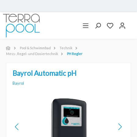
Pool & Schwimmbad
Technik
Mess-, Regel- und Dosiertechnik
PH Regler
Bayrol Automatic pH
Bayrol