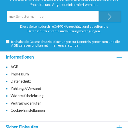
Produkte und Angebote informiert werden.
E-
Mail-
Adresse*
Diese Seite ist durch reCAPTCHA geschützt und es gelten die
Datenschutzrichtlinie
und
Nutzungsbedingungen
.
Ich habe die
Datenschutzbestimmungen
zur Kenntnis genommen und die
AGB
gelesen und bin mit ihnen einverstanden.
Informationen
AGB
Impressum
Datenschutz
Zahlung & Versand
Widerrufsbelehrung
Vertrag widerrufen
Cookie-Einstellungen
Sicher Einkaufen