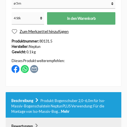
In den Warenkorb
Zum Merkzettel hinzufügen
Produktnummer:
80131.5
Hersteller:
Neptun
Gewicht:
0.1 kg
Dieses Produkt weiterempfehlen:
Beschreibung
Produkt: Bogenschuber 2,0–6,0 m für Iso-
Massiv-Bogenschalstein Neptun PLUS Verwendung: Für die
Montage von Iso-Massiv-Bog…
Mehr
Bewertungen