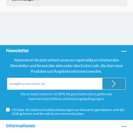
Newsletter
Abonnieren Sie jetzt einfach unseren regelmäßig erscheinenden
Newsletter und Sie werden stets unter den Ersten sein, die über neue
Produkte und Angebote informiert werden.
E-
Mail-
Adresse*
Diese Seite ist durch reCAPTCHA geschützt und es gelten die
Datenschutzrichtlinie
und
Nutzungsbedingungen
.
Ich habe die
Datenschutzbestimmungen
zur Kenntnis genommen und die
AGB
gelesen und bin mit ihnen einverstanden.
Informationen