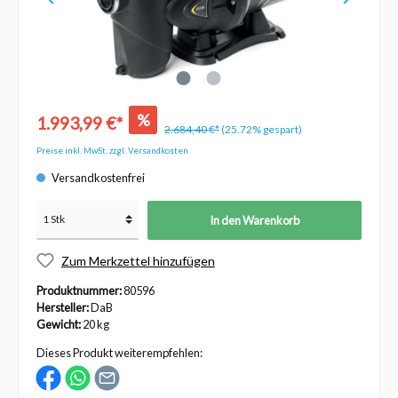
%
1.993,99 €*
2.684,40 €*
(25.72% gespart)
Preise inkl. MwSt. zzgl. Versandkosten
Versandkostenfrei
In den Warenkorb
Zum Merkzettel hinzufügen
Produktnummer:
80596
Hersteller:
DaB
Gewicht:
20 kg
Dieses Produkt weiterempfehlen: