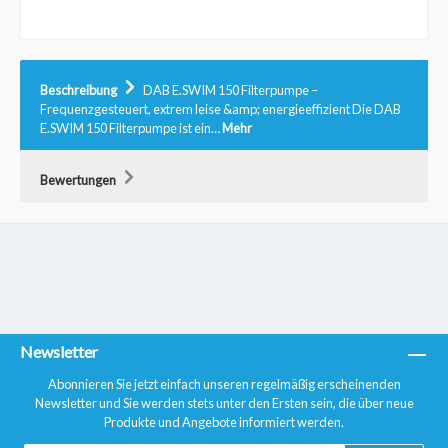
Beschreibung
DAB E.SWIM 150 Filterpumpe –
Frequenzgesteuert, extrem leise &amp; energieeffizient Die DAB
E.SWIM 150 Filterpumpe ist ein…
Mehr
Bewertungen
Newsletter
Abonnieren Sie jetzt einfach unseren regelmäßig erscheinenden
Newsletter und Sie werden stets unter den Ersten sein, die über neue
Produkte und Angebote informiert werden.