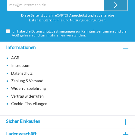
E-
Mail-
Adresse*
Diese Seite ist durch reCAPTCHA geschützt und es gelten die
Datenschutzrichtlinie
und
Nutzungsbedingungen
.
Ich habe die
Datenschutzbestimmungen
zur Kenntnis genommen und die
AGB
gelesen und bin mit ihnen einverstanden.
Informationen
AGB
Impressum
Datenschutz
Zahlung & Versand
Widerrufsbelehrung
Vertrag widerrufen
Cookie-Einstellungen
Sicher Einkaufen
Ladengeschäft