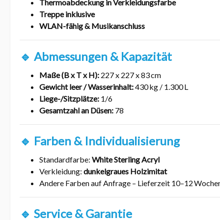
Thermoabdeckung in Verkleidungsfarbe
Treppe inklusive
WLAN-fähig & Musikanschluss
🔹 Abmessungen & Kapazität
Maße (B x T x H):
227 x 227 x 83 cm
Gewicht leer / Wasserinhalt:
430 kg / 1.300 L
Liege-/Sitzplätze:
1/6
Gesamtzahl an Düsen:
78
🔹 Farben & Individualisierung
Standardfarbe:
White Sterling Acryl
Verkleidung:
dunkelgraues Holzimitat
Andere Farben auf Anfrage – Lieferzeit 10–12 Woche
🔹 Service & Garantie