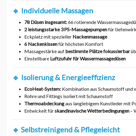
🔹 Individuelle Massagen
78 Düsen insgesamt:
66 rotierende Wassermassagedüs
2 leistungsstarke 3 PS-Massagepumpen
für tiefenwi
Eckplatz mit spezieller
Nackenmassage
6 Nackenkissen
für höchsten Komfort
Massagestärke auf
bestimmte Plätze fokussierbar
üb
Einstellbare
Luftzufuhr für Wassermassagedüsen
🔹 Isolierung & Energieeffizienz
EcoHeat-System:
Kombination aus Schaumstoff und w
Rohre und Fittings isoliert mit Schaumstoff
Thermoabdeckung
aus langlebigem Kunstleder mit Po
Entwickelt für
skandinavische Wetterbedingungen
– 
🔹 Selbstreinigend & Pflegeleicht