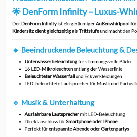
🌟 DenForm Infinity – Luxus-Whir
Der
DenForm Infinity
ist ein geräumiger
Außenwhirlpool für
Kindersitz dient gleichzeitig als Trittstufe
und macht den Poo
🔹 Beeindruckende Beleuchtung & De
Unterwasserbeleuchtung
für stimmungsvolle Bäder
16
LED-Mikroleuchten
entlang der Wasserlinie
Beleuchteter Wasserfall
und Eckverkleidungen
LED-beleuchtete Lautsprecher für Musik und Partys
🔹 Musik & Unterhaltung
Ausfahrbare Lautsprecher
mit LED-Beleuchtung
Direktanschluss für
Smartphone oder iPhone
Perfekt für
entspannte Abende oder Gartenpartys