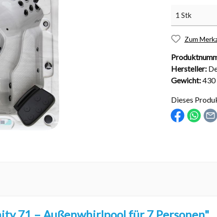
Zum Merkz
Produktnumm
nd Installationsmaterial
Abdeckungen
Hersteller:
De
sche Kugelhähne
Solarabdeckungen
Gewicht:
430
Rollabdeckungen
Dieses Produ
Schachtabdeckungen
Überdachungen
ity 71 – Außenwhirlpool für 7 Personen"