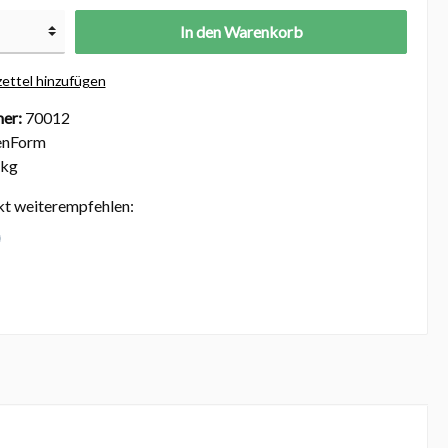
In den Warenkorb
ettel hinzufügen
er:
70012
nForm
 kg
kt weiterempfehlen: