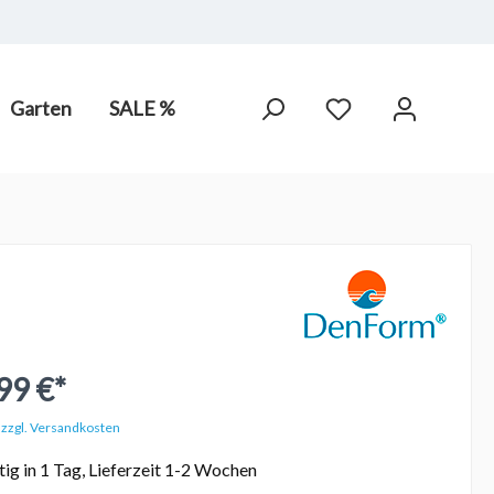
Garten
SALE %
arot-
PV Anlagen
hne Chlor,
99 €*
. zzgl. Versandkosten
ig in 1 Tag, Lieferzeit 1-2 Wochen