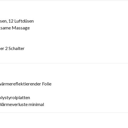
en, 12 Luftdüsen
rksame Massage
er 2 Schalter
ärmereflektierender Folie
lystyrolplatten
Wärmeverluste minimal