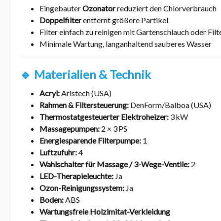
Eingebauter
Ozonator
reduziert den Chlorverbrauch
Doppelfilter
entfernt größere Partikel
Filter einfach zu reinigen mit Gartenschlauch oder Fi
Minimale Wartung, langanhaltend sauberes Wasser
🔹 Materialien & Technik
Acryl:
Aristech (USA)
Rahmen & Filtersteuerung:
DenForm/Balboa (USA)
Thermostatgesteuerter Elektroheizer:
3 kW
Massagepumpen:
2 × 3 PS
Energiesparende Filterpumpe:
1
Luftzufuhr:
4
Wahlschalter für Massage / 3-Wege-Ventile:
2
LED-Therapieleuchte:
Ja
Ozon-Reinigungssystem:
Ja
Boden:
ABS
Wartungsfreie Holzimitat-Verkleidung