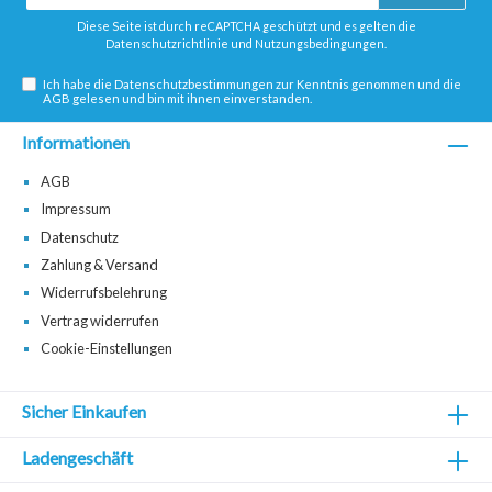
Adresse*
Diese Seite ist durch reCAPTCHA geschützt und es gelten die
Datenschutzrichtlinie
und
Nutzungsbedingungen
.
Ich habe die
Datenschutzbestimmungen
zur Kenntnis genommen und die
AGB
gelesen und bin mit ihnen einverstanden.
Informationen
AGB
Impressum
Datenschutz
Zahlung & Versand
Widerrufsbelehrung
Vertrag widerrufen
Cookie-Einstellungen
Sicher Einkaufen
Ladengeschäft