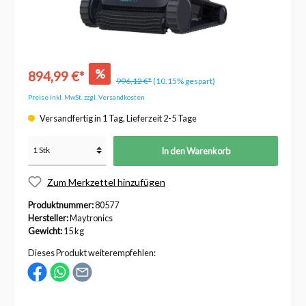
%
894,99 €*
996,12 €*
(10.15% gespart)
Preise inkl. MwSt. zzgl. Versandkosten
Versandfertig in 1 Tag, Lieferzeit 2-5 Tage
In den Warenkorb
Zum Merkzettel hinzufügen
Produktnummer:
80577
Hersteller:
Maytronics
Gewicht:
15 kg
Dieses Produkt weiterempfehlen: