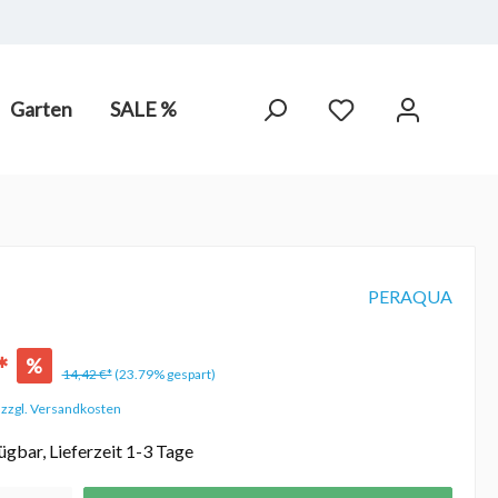
Garten
SALE %
arot-
PV Anlagen
hne Chlor,
PERAQUA
*
%
14,42 €*
(23.79% gespart)
. zzgl. Versandkosten
ügbar, Lieferzeit 1-3 Tage