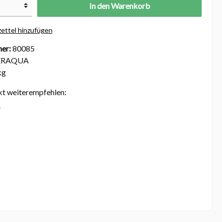
In den Warenkorb
ettel hinzufügen
er:
80085
ERAQUA
kg
kt weiterempfehlen: