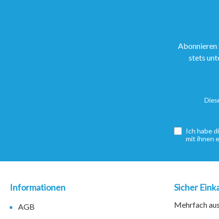
Abonnieren 
stets unt
Dies
Ich habe d
mit ihnen 
Informationen
Sicher Eink
Mehrfach ausg
AGB