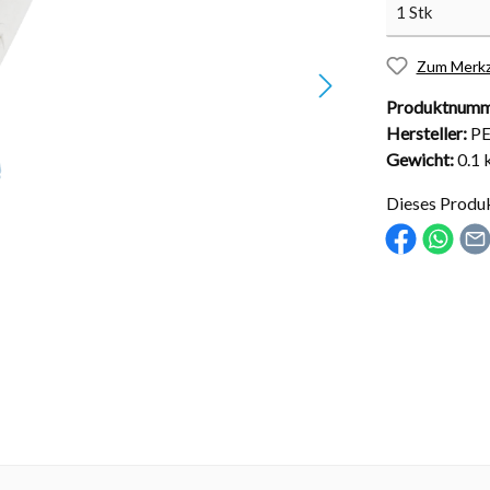
Zum Merkz
Produktnumm
Hersteller:
P
nd Installationsmaterial
Abdeckungen
Gewicht:
0.1 
sche Kugelhähne
Solarabdeckungen
Dieses Produ
Rollabdeckungen
Schachtabdeckungen
Überdachungen