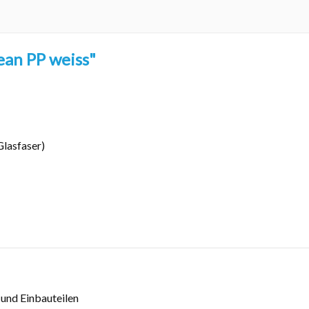
an PP weiss"
lasfaser)
und Einbauteilen