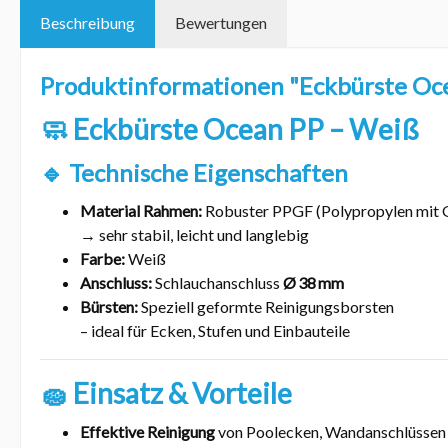
Beschreibung
Bewertungen
Produktinformationen "Eckbürste Oce
🧼
Eckbürste Ocean PP – Weiß
🔹
Technische Eigenschaften
Material Rahmen:
Robuster PPGF (Polypropylen mit G
→ sehr stabil, leicht und langlebig
Farbe:
Weiß
Anschluss:
Schlauchanschluss
Ø 38 mm
Bürsten:
Speziell geformte Reinigungsborsten
– ideal für Ecken, Stufen und Einbauteile
🧽
Einsatz & Vorteile
Effektive Reinigung
von Poolecken, Wandanschlüssen 