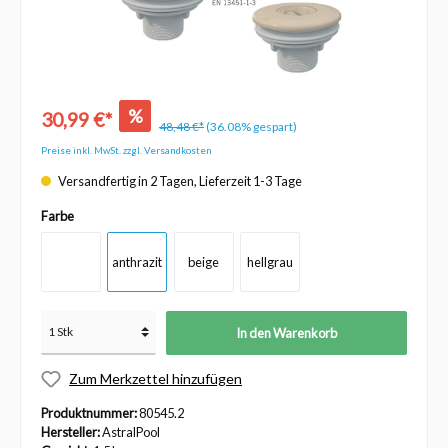
%
30,99 €*
48,48 €*
(36.08% gespart)
Preise inkl. MwSt. zzgl. Versandkosten
Versandfertig in 2 Tagen, Lieferzeit 1-3 Tage
Farbe
anthrazit
beige
hellgrau
In den Warenkorb
Zum Merkzettel hinzufügen
Produktnummer:
80545.2
Hersteller:
AstralPool