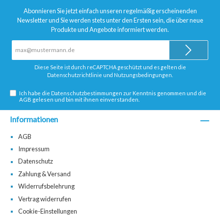
Abonnieren Sie jetzt einfach unseren regelmäßig erscheinenden
Newsletter und Sie werden stets unter den Ersten sein, die über neue
Produkte und Angebote informiert werden.
E-
Mail-
Adresse*
Diese Seite ist durch reCAPTCHA geschützt und es gelten die
Datenschutzrichtlinie
und
Nutzungsbedingungen
.
Ich habe die
Datenschutzbestimmungen
zur Kenntnis genommen und die
AGB
gelesen und bin mit ihnen einverstanden.
Informationen
AGB
Impressum
Datenschutz
Zahlung & Versand
Widerrufsbelehrung
Vertrag widerrufen
Cookie-Einstellungen