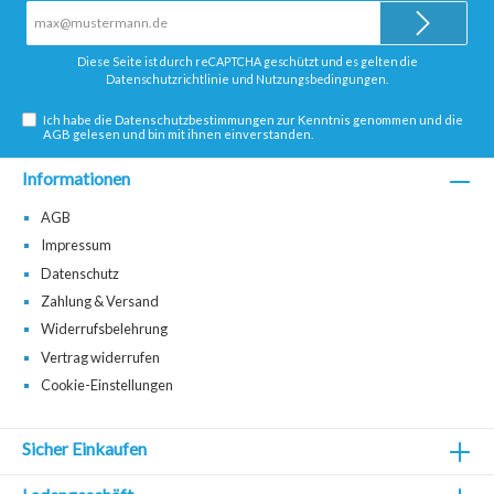
E-
Mail-
Adresse*
Diese Seite ist durch reCAPTCHA geschützt und es gelten die
Datenschutzrichtlinie
und
Nutzungsbedingungen
.
Ich habe die
Datenschutzbestimmungen
zur Kenntnis genommen und die
AGB
gelesen und bin mit ihnen einverstanden.
Informationen
AGB
Impressum
Datenschutz
Zahlung & Versand
Widerrufsbelehrung
Vertrag widerrufen
Cookie-Einstellungen
Sicher Einkaufen