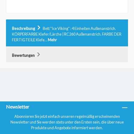
Beschreibung
Bett "Ice Viking" : 4 Einheiten Außenanstrich.
KÖRPERFARBE Kiefer/Lärche | RC260 Außenanstrich. FARBE DER
FERTIGTEILE Kiefe…
Mehr
Bewertungen
Newsletter
Abonnieren Sie jetzt einfach unseren regelmäßig erscheinenden
Newsletter und Sie werden stets unter den Ersten sein, die über neue
Produkte und Angebote informiert werden.