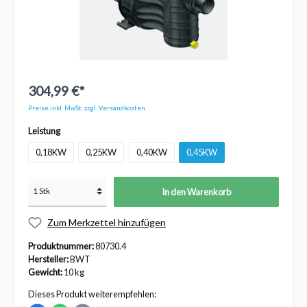
304,99 €*
Preise inkl. MwSt. zzgl. Versandkosten
Leistung
0,18KW
0,25KW
0,40KW
0,45KW
In den Warenkorb
Zum Merkzettel hinzufügen
Produktnummer:
80730.4
Hersteller:
BWT
Gewicht:
10 kg
Dieses Produkt weiterempfehlen: