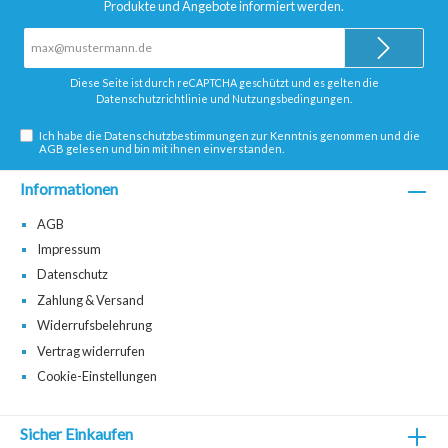
Produkte und Angebote informiert werden.
E-
Mail-
Adresse*
Diese Seite ist durch reCAPTCHA geschützt und es gelten die
Datenschutzrichtlinie
und
Nutzungsbedingungen
.
Ich habe die
Datenschutzbestimmungen
zur Kenntnis genommen und die
AGB
gelesen und bin mit ihnen einverstanden.
Informationen
AGB
Impressum
Datenschutz
Zahlung & Versand
Widerrufsbelehrung
Vertrag widerrufen
Cookie-Einstellungen
Sicher Einkaufen