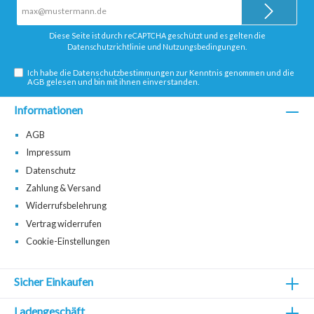
E-
Mail-
Adresse*
Diese Seite ist durch reCAPTCHA geschützt und es gelten die
Datenschutzrichtlinie
und
Nutzungsbedingungen
.
Ich habe die
Datenschutzbestimmungen
zur Kenntnis genommen und die
AGB
gelesen und bin mit ihnen einverstanden.
Informationen
AGB
Impressum
Datenschutz
Zahlung & Versand
Widerrufsbelehrung
Vertrag widerrufen
Cookie-Einstellungen
Sicher Einkaufen
Ladengeschäft