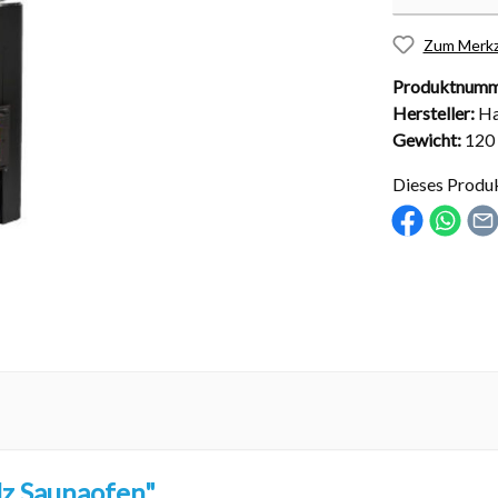
Zum Merkz
Produktnumm
Hersteller:
Ha
nd Installationsmaterial
Abdeckungen
Gewicht:
120
sche Kugelhähne
Solarabdeckungen
Dieses Produ
Rollabdeckungen
Schachtabdeckungen
Überdachungen
lz Saunaofen"