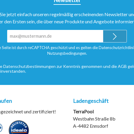
Sie jetzt einfach unseren regelmäßig erscheinenden Newsletter un
er den Ersten sein, die über neue Produkte und Angebote informie
E-
Mail-
Adresse*
e Seite ist durch reCAPTCHA geschützt und es gelten die
Datenschutzrichtlini
Nutzungsbedingungen
.
ie
Datenschutzbestimmungen
zur Kenntnis genommen und die
AGB
gel
einverstanden.
aufen
Ladengeschäft
ezeichnet und zertifiziert!
TerraPool
Westbahn Straße 8b
A-4482 Ennsdorf