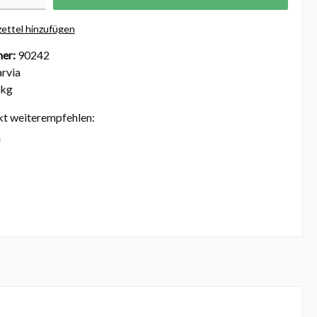
ettel hinzufügen
er:
90242
rvia
 kg
kt weiterempfehlen: