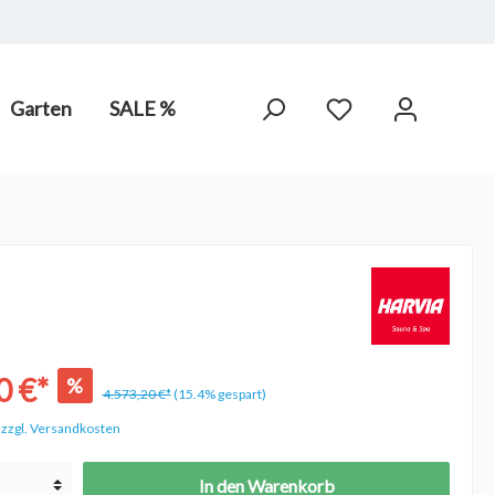
Garten
SALE %
arot-
PV Anlagen
hne Chlor,
0 €*
%
4.573,20 €*
(15.4% gespart)
. zzgl. Versandkosten
In den Warenkorb