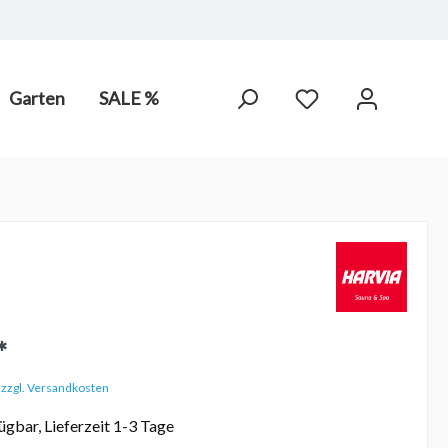
Garten
SALE %
arot-
PV Anlagen
hne Chlor,
*
. zzgl. Versandkosten
ügbar, Lieferzeit 1-3 Tage