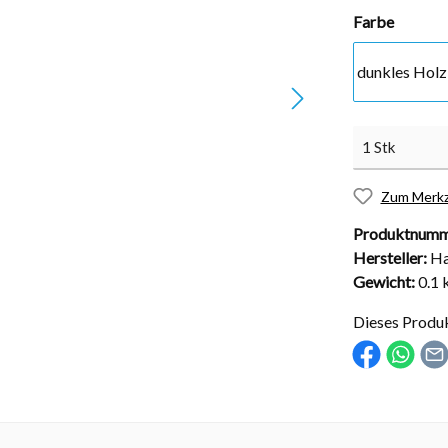
Farbe
dunkles Holz
nd Installationsmaterial
Abdeckungen
sche Kugelhähne
Solarabdeckungen
Rollabdeckungen
Zum Merkz
Schachtabdeckungen
Produktnumm
Überdachungen
Hersteller:
Ha
Gewicht:
0.1 
Dieses Produ