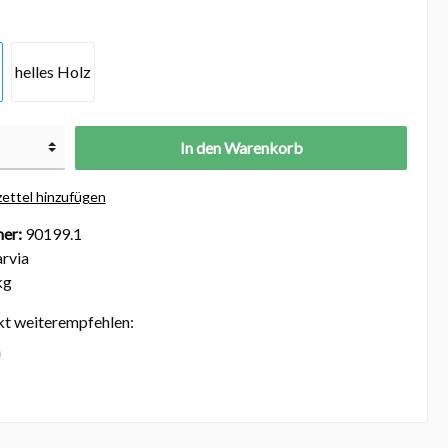
helles Holz
In den Warenkorb
ettel hinzufügen
er:
90199.1
rvia
kg
kt weiterempfehlen: