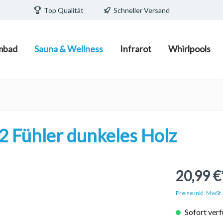
Top Qualität
Schneller Versand
mbad
Sauna & Wellness
Infrarot
Whirlpools
ecken/Pools
edia
teuerungen
/ Fass zum Schlafen
Schwimmbadpflege
Infrarot-Strahler und Infr
Wasserpflege
Pavillions/ Pods
Wärmeplatten
e Becken
Poolpflegemittel mit und o
Filtermaterial
d Becken
2 Fühler dunkeles Holz
Poolreiniger und Zubehör
porschalsteine
Poolsauger/Poolroboter
20,99 €
Preise inkl. MwSt
Sofort verf