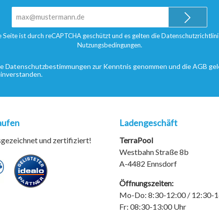
E-
Mail-
Adresse*
e Seite ist durch reCAPTCHA geschützt und es gelten die
Datenschutzrichtlini
Nutzungsbedingungen
.
ie
Datenschutzbestimmungen
zur Kenntnis genommen und die
AGB
gel
einverstanden.
aufen
Ladengeschäft
ezeichnet und zertifiziert!
TerraPool
Westbahn Straße 8b
A-4482 Ennsdorf
Öffnungszeiten:
Mo-Do: 8:30-12:00 / 12:30-1
Fr: 08:30-13:00 Uhr