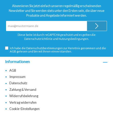
Abonnieren Sie jetzt einfach unseren regelmäßig erscheinenden
Newsletter und Sie werden stets unter den Ersten sein, die über neue
Produkte und Angebote informiert werden.
E-
Mail-
Adresse*
Diese Seite ist durch reCAPTCHA geschützt und es gelten die
Datenschutzrichtlinie
und
Nutzungsbedingungen
.
Ich habe die
Datenschutzbestimmungen
zur Kenntnis genommen und die
AGB
gelesen und bin mit ihnen einverstanden.
Informationen
AGB
Impressum
Datenschutz
Zahlung & Versand
Widerrufsbelehrung
Vertrag widerrufen
Cookie-Einstellungen