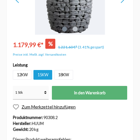
%
1.179,99 €*
1.221,60 €*
(3.41% gespart)
Preise inkl. MwSt. zzgl. Versandkosten
Leistung
12KW
15KW
18KW
In den Warenkorb
Zum Merkzettel hinzufügen
Produktnummer:
90308.2
Hersteller:
HUUM
Gewicht:
20 kg
Dieses Produkt weiterempfehlen: