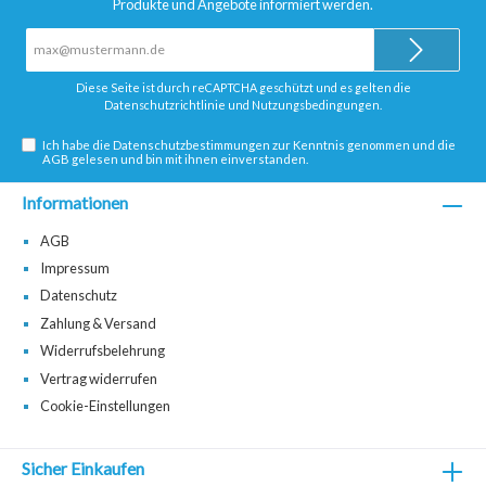
Produkte und Angebote informiert werden.
E-
Mail-
Adresse*
Diese Seite ist durch reCAPTCHA geschützt und es gelten die
Datenschutzrichtlinie
und
Nutzungsbedingungen
.
Ich habe die
Datenschutzbestimmungen
zur Kenntnis genommen und die
AGB
gelesen und bin mit ihnen einverstanden.
Informationen
AGB
Impressum
Datenschutz
Zahlung & Versand
Widerrufsbelehrung
Vertrag widerrufen
Cookie-Einstellungen
Sicher Einkaufen