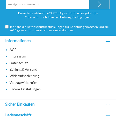
E-
Mail-
Adresse*
Diese Seite ist durch reCAPTCHA geschützt und es gelten die
Datenschutzrichtlinie
und
Nutzungsbedingungen
.
Ich habe die
Datenschutzbestimmungen
zur Kenntnis genommen und die
AGB
gelesen und bin mit ihnen einverstanden.
Informationen
AGB
Impressum
Datenschutz
Zahlung & Versand
Widerrufsbelehrung
Vertrag widerrufen
Cookie-Einstellungen
Sicher Einkaufen
Ladengeschäft