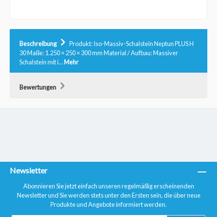
Beschreibung
Produkt: Iso-Massiv-Schalstein Neptun PLUS H
30 Maße: 1.250 × 250 × 300 mm Material / Aufbau: Massiver
Schalstein mit i…
Mehr
Bewertungen
Newsletter
Abonnieren Sie jetzt einfach unseren regelmäßig erscheinenden
Newsletter und Sie werden stets unter den Ersten sein, die über neue
Produkte und Angebote informiert werden.