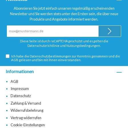
Abonnieren Sie jetzt einfach unseren regelmäßig erscheinenden
Newsletter und Sie werden stets unter den Ersten sein, die über neue
Produkte und Angebote informiert werden.
E-
Mail-
Adresse*
Diese Seite ist durch reCAPTCHA geschützt und es gelten die
Datenschutzrichtlinie
und
Nutzungsbedingungen
.
Ich habe die
Datenschutzbestimmungen
zur Kenntnis genommen und die
AGB
gelesen und bin mit ihnen einverstanden.
Informationen
AGB
Impressum
Datenschutz
Zahlung & Versand
Widerrufsbelehrung
Vertrag widerrufen
Cookie-Einstellungen