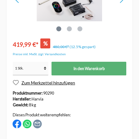
%
419,99 €*
480,00 €*
(12.5% gespart)
Preise inkl. MwSt. zzgl. Versandkosten
In den Warenkorb
Zum Merkzettel hinzufügen
Produktnummer:
90290
Hersteller:
Harvia
Gewicht:
8 kg
Dieses Produkt weiterempfehlen: