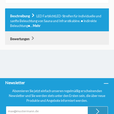
Beschreibung
LED FarblichtLED-Streifen für individuelle und
sanfte Beleuchtung von Sauna und Infrarotkabine. ■ Indirekte
Beleuchtung■…
Mehr
Bewertungen
Newsletter
Abonnieren Sie jetzt einfach unseren regelmäßig erscheinenden
Newsletter und Sie werden stets unter den Ersten sein, die über neue
Produkte und Angebote informiert werden.
E-
Mail-