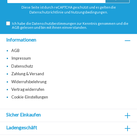
Adresse*
Diese Seite ist durch reCAPTCHA geschützt und es gelten die
Datenschutzrichtlinie
und
Nutzungsbedingungen
.
Ich habe die
Datenschutzbestimmungen
zur Kenntnis genommen und die
AGB
gelesen und bin mit ihnen einverstanden.
Informationen
AGB
Impressum
Datenschutz
Zahlung & Versand
Widerrufsbelehrung
Vertrag widerrufen
Cookie-Einstellungen
Sicher Einkaufen
Ladengeschäft