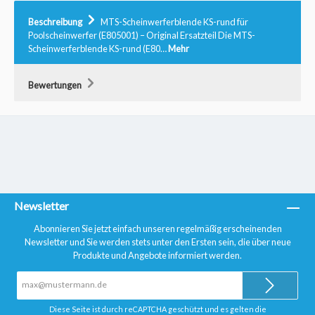
Beschreibung
MTS-Scheinwerferblende KS-rund für
Poolscheinwerfer (E805001) – Original Ersatzteil Die MTS-
Scheinwerferblende KS-rund (E80…
Mehr
Bewertungen
Newsletter
Abonnieren Sie jetzt einfach unseren regelmäßig erscheinenden
Newsletter und Sie werden stets unter den Ersten sein, die über neue
Produkte und Angebote informiert werden.
E-
Mail-
Adresse*
Diese Seite ist durch reCAPTCHA geschützt und es gelten die