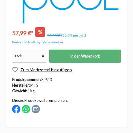
%
57,99 €*
94,44 €*
(38.6% gespart)
Preise inkl. MwSt. zzgl. Versandkosten
In den Warenkorb
Zum Merkzettel hinzufügen
Produktnummer:
80643
Hersteller:
MTS
Gewicht:
1 kg
Dieses Produkt weiterempfehlen: