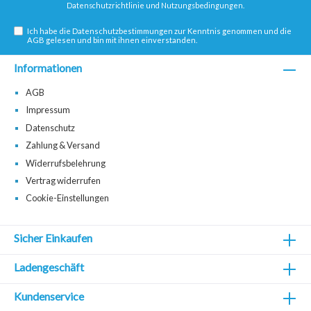
Datenschutzrichtlinie
und
Nutzungsbedingungen
.
Ich habe die
Datenschutzbestimmungen
zur Kenntnis genommen und die
AGB
gelesen und bin mit ihnen einverstanden.
Informationen
AGB
Impressum
Datenschutz
Zahlung & Versand
Widerrufsbelehrung
Vertrag widerrufen
Cookie-Einstellungen
Sicher Einkaufen
Ladengeschäft
Kundenservice