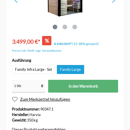
%
3.499,00 €*
4.140,00 €*
(15.48% gespart)
Preise inkl. MwSt. zzgl. Versandkosten
Ausführung
Family Infra Large - Set
Family Large
In den Warenkorb
Zum Merkzettel hinzufügen
Produktnummer:
90347.1
Hersteller:
Harvia
Gewicht:
350 kg
Dieses Produkt weiterempfehlen: