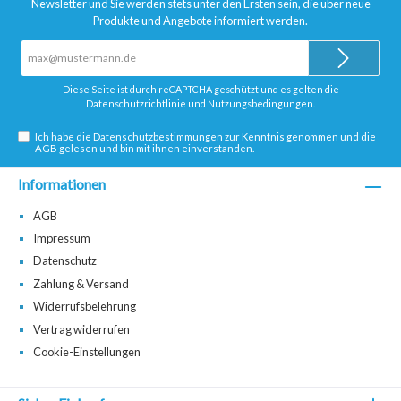
Newsletter und Sie werden stets unter den Ersten sein, die über neue
Produkte und Angebote informiert werden.
E-
Mail-
Adresse*
Diese Seite ist durch reCAPTCHA geschützt und es gelten die
Datenschutzrichtlinie
und
Nutzungsbedingungen
.
Ich habe die
Datenschutzbestimmungen
zur Kenntnis genommen und die
AGB
gelesen und bin mit ihnen einverstanden.
Informationen
AGB
Impressum
Datenschutz
Zahlung & Versand
Widerrufsbelehrung
Vertrag widerrufen
Cookie-Einstellungen