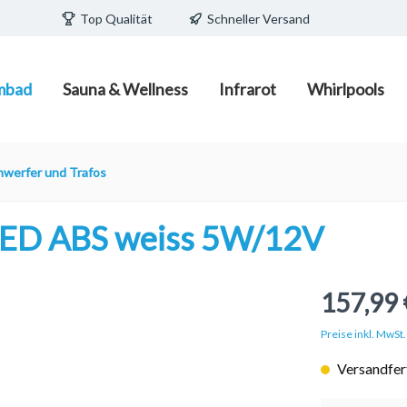
Top Qualität
Schneller Versand
mbad
Sauna & Wellness
Infrarot
Whirlpools
ecken/Pools
edia
teuerungen
/ Fass zum Schlafen
Schwimmbadpflege
Infrarot-Strahler und Infr
Wasserpflege
Pavillions/ Pods
nwerfer und Trafos
Wärmeplatten
e Becken
Poolpflegemittel mit und o
Filtermaterial
ED ABS weiss 5W/12V
d Becken
Poolreiniger und Zubehör
porschalsteine
Poolsauger/Poolroboter
157,99 
Preise inkl. MwSt
Versandfert