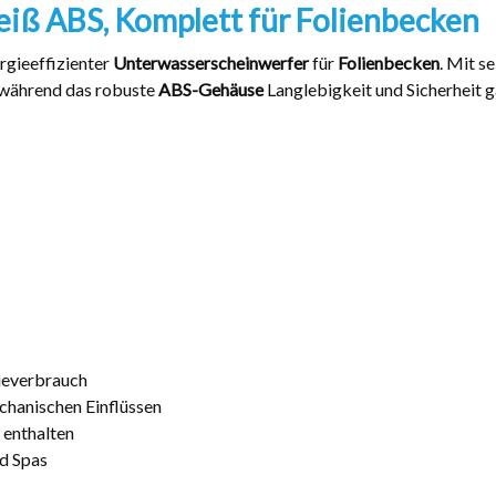
ß ABS, Komplett für Folienbecken
rgieeffizienter
Unterwasserscheinwerfer
für
Folienbecken
. Mit s
 während das robuste
ABS-Gehäuse
Langlebigkeit und Sicherheit g
ieverbrauch
chanischen Einflüssen
 enthalten
nd Spas