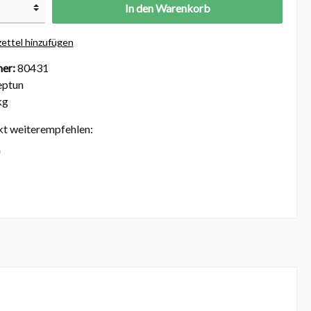
In den Warenkorb
ettel hinzufügen
er:
80431
ptun
kg
kt weiterempfehlen: