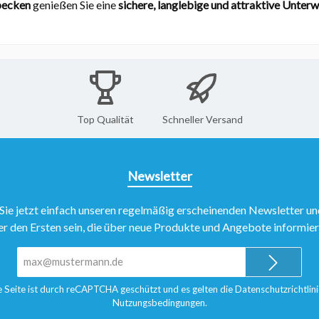
becken
genießen Sie eine
sichere, langlebige und attraktive Unte
Top Qualität
Schneller Versand
Newsletter
Sie jetzt einfach unseren regelmäßig erscheinenden Newsletter un
er den Ersten sein, die über neue Produkte und Angebote informie
E-
Mail-
Adresse*
e Seite ist durch reCAPTCHA geschützt und es gelten die
Datenschutzrichtlini
Nutzungsbedingungen
.