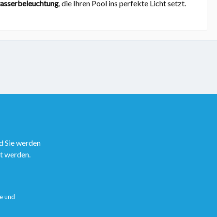
rwasserbeleuchtung
, die Ihren Pool ins perfekte Licht setzt.
d Sie werden
rt werden.
e
und