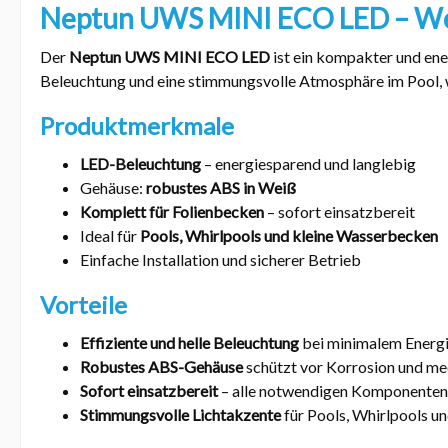
Neptun UWS MINI ECO LED – Wei
Der
Neptun UWS MINI ECO LED
ist ein kompakter und ene
Beleuchtung und eine stimmungsvolle Atmosphäre im Pool,
Produktmerkmale
LED-Beleuchtung
– energiesparend und langlebig
Gehäuse:
robustes ABS in Weiß
Komplett für Folienbecken
– sofort einsatzbereit
Ideal für
Pools, Whirlpools und kleine Wasserbecken
Einfache Installation und sicherer Betrieb
Vorteile
Effiziente und helle Beleuchtung
bei minimalem Energ
Robustes ABS-Gehäuse
schützt vor Korrosion und me
Sofort einsatzbereit
– alle notwendigen Komponenten
Stimmungsvolle Lichtakzente
für Pools, Whirlpools u