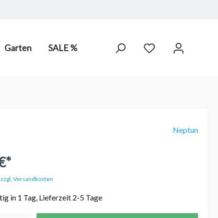
Garten
SALE %
arot-
PV Anlagen
hne Chlor,
Neptun
€*
. zzgl. Versandkosten
ig in 1 Tag, Lieferzeit 2-5 Tage