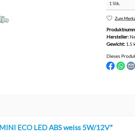
Zum Merkz
Produktnumm
Hersteller:
Ne
Gewicht:
1.5 
nd Installationsmaterial
Abdeckungen
Dieses Produ
sche Kugelhähne
Solarabdeckungen
Rollabdeckungen
Schachtabdeckungen
Überdachungen
 MINI ECO LED ABS weiss 5W/12V"