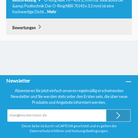
Beschreibung
O-Ring NBR 70 – 43 x 3,5 mm für Solarabsorber
&amp; Pooltechnik Der O-Ring NBR 70 (43 x 3,5 mm) ist eine
hochwertige Dicht…
Mehr
Bewertungen
Newsletter
Abonnieren Sie jetzt einfach unseren regelmäßig erscheinenden
Newsletter und Sie werden stets unter den Ersten sein, die über neue
Produkte und Angebote informiert werden.
E-
Mail-
Adresse*
Diese Seite ist durch reCAPTCHA geschützt und es gelten die
Datenschutzrichtlinie
und
Nutzungsbedingungen
.