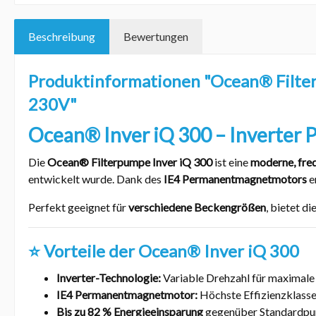
Beschreibung
Bewertungen
Produktinformationen "Ocean® Filter
230V"
Ocean® Inver iQ 300 – Inverter 
Die
Ocean® Filterpumpe Inver iQ 300
ist eine
moderne, fre
entwickelt wurde. Dank des
IE4 Permanentmagnetmotors
e
Perfekt geeignet für
verschiedene Beckengrößen
, bietet d
⭐ Vorteile der Ocean® Inver iQ 300
Inverter-Technologie:
Variable Drehzahl für maximale
IE4 Permanentmagnetmotor:
Höchste Effizienzklasse
Bis zu 82 % Energieeinsparung
gegenüber Standardp