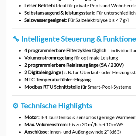
Leiser Betrieb:
Ideal für private Pools und Wohnberei
Selbstansaugend & leistungsstark:
Für unterschiedlic
Salzwassergeeignet:
Für Salzelektrolyse bis < 7 g/l
🔧 Intelligente Steuerung & Funktion
4 programmierbare Filterzyklen täglich
– individuell 
Volumenstromregelung
für optimale Leistung
2 programmierbare Relaisausgänge (5A / 230V)
2 Digitaleingänge
(z. B. für Überlauf- oder Heizungss
NTC Temperaturfühler-Eingang
Modbus RTU Schnittstelle
für Smart-Pool-Systeme
⚙️ Technische Highlights
Motor:
IE4, bürstenlos & sensorlos (geringe Wärmeen
Max. Volumenstrom:
bis zu 30 m³/h bei 10 mWS
Anschlüsse:
Innen- und Außengewinde 2” (d63)