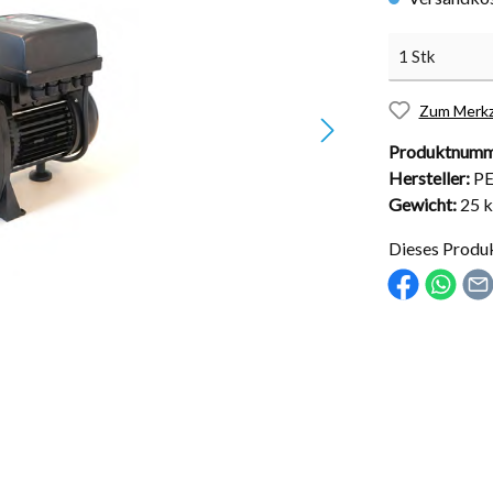
Zum Merkz
Produktnumm
nd Installationsmaterial
Abdeckungen
Hersteller:
P
Gewicht:
25 
sche Kugelhähne
Solarabdeckungen
Rollabdeckungen
Dieses Produ
Schachtabdeckungen
Überdachungen