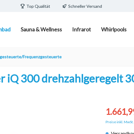
Top Qualität
Schneller Versand
mbad
Sauna & Wellness
Infrarot
Whirlpools
ecken/Pools
edia
teuerungen
/ Fass zum Schlafen
Schwimmbadpflege
Infrarot-Strahler und Infr
Wasserpflege
Pavillions/ Pods
lgesteuerte/Frequenzgesteuerte
Wärmeplatten
e Becken
Poolpflegemittel mit und o
Filtermaterial
 iQ 300 drehzahlgeregelt 3
d Becken
Poolreiniger und Zubehör
porschalsteine
Poolsauger/Poolroboter
1.661,9
Preise inkl. MwSt
Versandkos