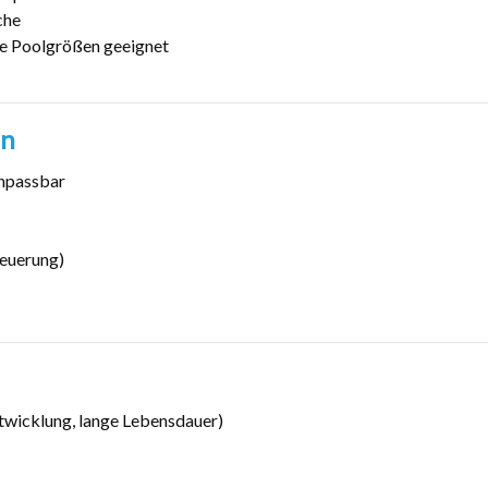
che
he Poolgrößen geeignet
en
anpassbar
teuerung)
twicklung, lange Lebensdauer)