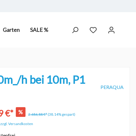
Garten
SALE %
arot-
PV Anlagen
hne Chlor,
0m_/h bei 10m, P1
PERAQUA
9 €*
%
2.686,88 €*
(38.14% gespart)
. zzgl. Versandkosten
tenfrei