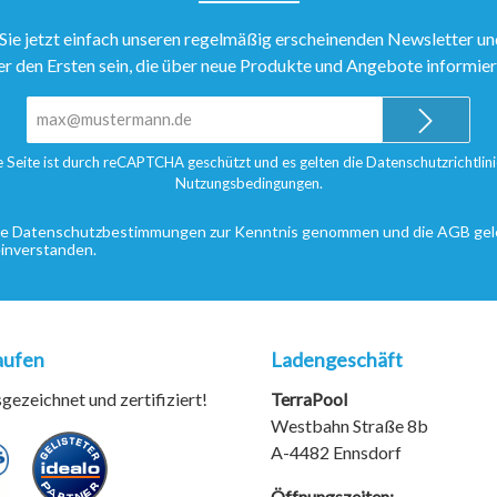
Sie jetzt einfach unseren regelmäßig erscheinenden Newsletter un
er den Ersten sein, die über neue Produkte und Angebote informie
E-
Mail-
Adresse*
e Seite ist durch reCAPTCHA geschützt und es gelten die
Datenschutzrichtlini
Nutzungsbedingungen
.
ie
Datenschutzbestimmungen
zur Kenntnis genommen und die
AGB
gel
einverstanden.
aufen
Ladengeschäft
ezeichnet und zertifiziert!
TerraPool
Westbahn Straße 8b
A-4482 Ennsdorf
Öffnungszeiten: