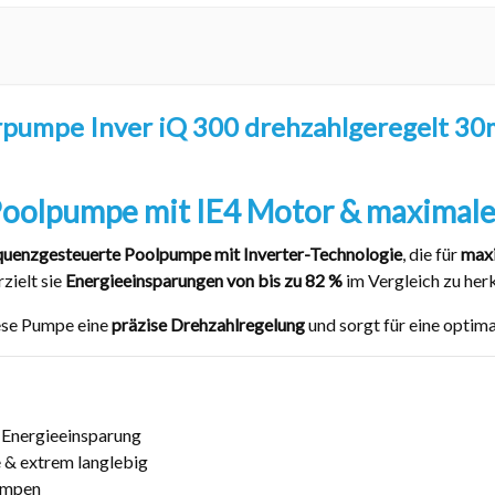
pumpe Inver iQ 300 drehzahlgeregelt 30m
Poolpumpe mit IE4 Motor & maximaler
quenzgesteuerte Poolpumpe mit Inverter-Technologie
, die für
maxi
rzielt sie
Energieeinsparungen von bis zu 82 %
im Vergleich zu he
iese Pumpe eine
präzise Drehzahlregelung
und sorgt für eine optim
 Energieeinsparung
 & extrem langlebig
umpen