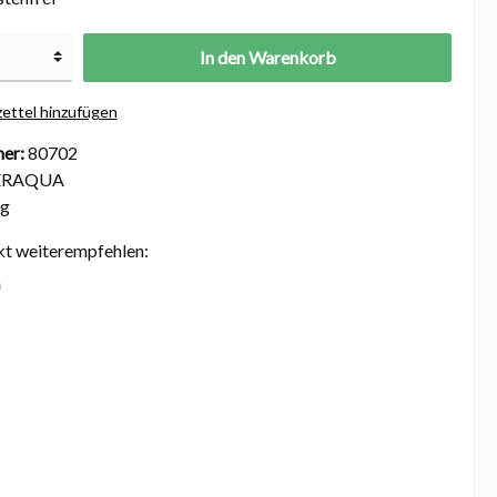
In den Warenkorb
ettel hinzufügen
er:
80702
ERAQUA
kg
kt weiterempfehlen: