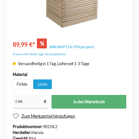
%
89,99 €*
105,12 €*
(14.39% gespart)
Preise inkl. MwSt. zzgl. Versandkosten
Versandfertig in 1 Tag, Lieferzeit 1-3 Tage
Material
Fichte
Linde
In den Warenkorb
Zum Merkzettel hinzufügen
Produktnummer:
90114.2
Hersteller:
Harvia
Gewicht:
8 kg