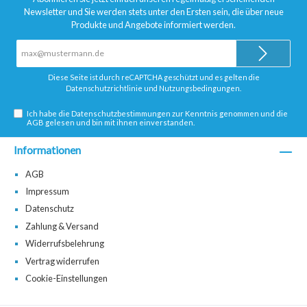
Newsletter und Sie werden stets unter den Ersten sein, die über neue
Produkte und Angebote informiert werden.
E-
Mail-
Adresse*
Diese Seite ist durch reCAPTCHA geschützt und es gelten die
Datenschutzrichtlinie
und
Nutzungsbedingungen
.
Ich habe die
Datenschutzbestimmungen
zur Kenntnis genommen und die
AGB
gelesen und bin mit ihnen einverstanden.
Informationen
AGB
Impressum
Datenschutz
Zahlung & Versand
Widerrufsbelehrung
Vertrag widerrufen
Cookie-Einstellungen