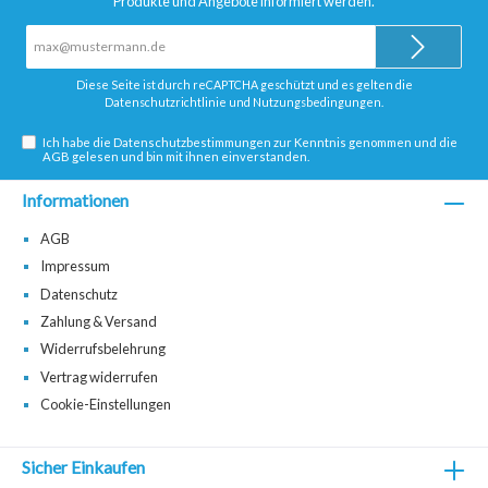
Produkte und Angebote informiert werden.
E-
Mail-
Adresse*
Diese Seite ist durch reCAPTCHA geschützt und es gelten die
Datenschutzrichtlinie
und
Nutzungsbedingungen
.
Ich habe die
Datenschutzbestimmungen
zur Kenntnis genommen und die
AGB
gelesen und bin mit ihnen einverstanden.
Informationen
AGB
Impressum
Datenschutz
Zahlung & Versand
Widerrufsbelehrung
Vertrag widerrufen
Cookie-Einstellungen
Sicher Einkaufen