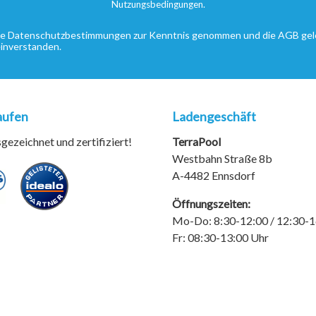
Nutzungsbedingungen
.
ie
Datenschutzbestimmungen
zur Kenntnis genommen und die
AGB
gel
einverstanden.
aufen
Ladengeschäft
ezeichnet und zertifiziert!
TerraPool
Westbahn Straße 8b
A-4482 Ennsdorf
Öffnungszeiten:
Mo-Do: 8:30-12:00 / 12:30-1
Fr: 08:30-13:00 Uhr