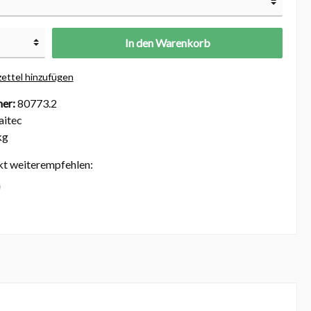
In den Warenkorb
ettel hinzufügen
er:
80773.2
itec
kg
kt weiterempfehlen: