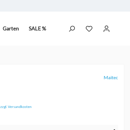
Garten
SALE %
arot-
PV Anlagen
hne Chlor,
Maitec
. zzgl. Versandkosten