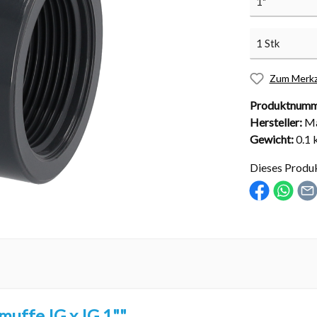
Zum Merkz
nd Installationsmaterial
Abdeckungen
Produktnumm
sche Kugelhähne
Solarabdeckungen
Hersteller:
Ma
Rollabdeckungen
Gewicht:
0.1 
Schachtabdeckungen
Dieses Produ
Überdachungen
uffe IG x IG 1""