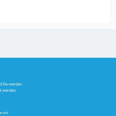
d Sie werden
rt werden.
e
und