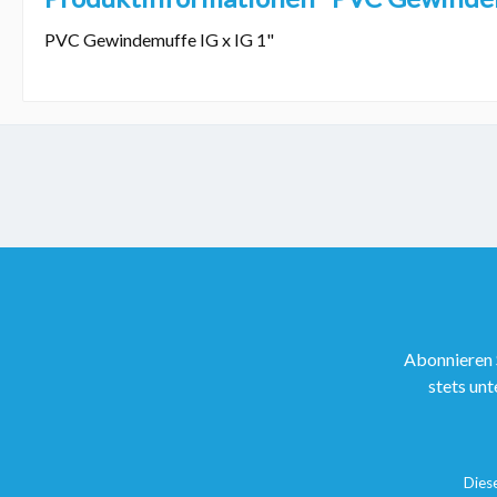
PVC Gewindemuffe IG x IG 1"
Abonnieren 
stets unt
Dies