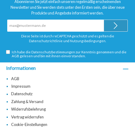
Abonnieren Sie jetzt einfach unseren regelmäßig erscheinenden
Newsletter und Sie werden stets unter den Ersten sein, die über neue
Produkte und Angebote informiert werden.
E-
Mail-
Adresse*
Diese Seite ist durch reCAPTCHA geschützt und es gelten die
Datenschutzrichtlinie
und
Nutzungsbedingungen
.
Ich habe die
Datenschutzbestimmungen
zur Kenntnis genommen und die
AGB
gelesen und bin mit ihnen einverstanden.
Informationen
AGB
Impressum
Datenschutz
Zahlung & Versand
Widerrufsbelehrung
Vertrag widerrufen
Cookie-Einstellungen