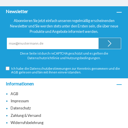
Newsletter
Abonnieren Sie jetzt einfach unseren regelmäßig erscheinenden
Newsletter und Sie werden stets unter den Ersten sein, die über neue
Produkte und Angebote informiert werden.
E-
Mail-
Adresse*
Diese Seite ist durch reCAPTCHA geschützt und es gelten die
Datenschutzrichtlinie
und
Nutzungsbedingungen
.
Ich habe die
Datenschutzbestimmungen
zur Kenntnis genommen und die
AGB
gelesen und bin mit ihnen einverstanden.
Informationen
AGB
Impressum
Datenschutz
Zahlung & Versand
Widerrufsbelehrung