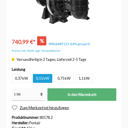
%
740,99 €*
999,24 €*
(25.84% gespart)
Preise inkl. MwSt. zzgl. Versandkosten
Versandfertig in 2 Tagen, Lieferzeit 2-5 Tage
Leistung
0,37 kW
0,55 kW
0,75 kW
1,1 kW
In den Warenkorb
Zum Merkzettel hinzufügen
Produktnummer:
80178.2
Hersteller:
Pentair