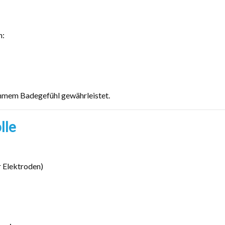
n:
nehmem Badegefühl gewährleistet.
lle
r Elektroden)