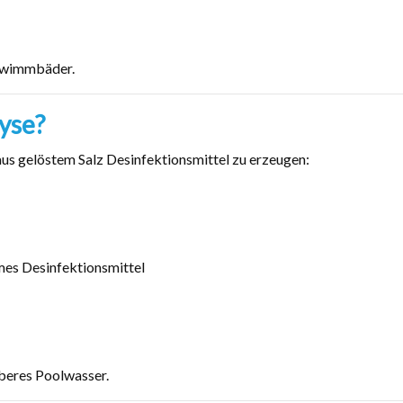
chwimmbäder.
lyse?
aus gelöstem Salz Desinfektionsmittel zu erzeugen:
mes Desinfektionsmittel
beres Poolwasser.