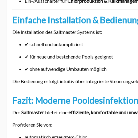
Ein-/Ausschalter für
Chlorproduktion & Kalkmanage
Einfache Installation & Bedienun
Die Installation des Saltmaster Systems ist:
✔ schnell und unkompliziert
✔ für neue und bestehende Pools geeignet
✔ ohne aufwendige Umbauten möglich
Die Bedienung erfolgt intuitiv über integrierte Steuerungse
Fazit: Moderne Pooldesinfektio
Der
Saltmaster
bietet eine
effiziente, komfortable und umw
Profitieren Sie von:
automatisch erzeugtem Chlor