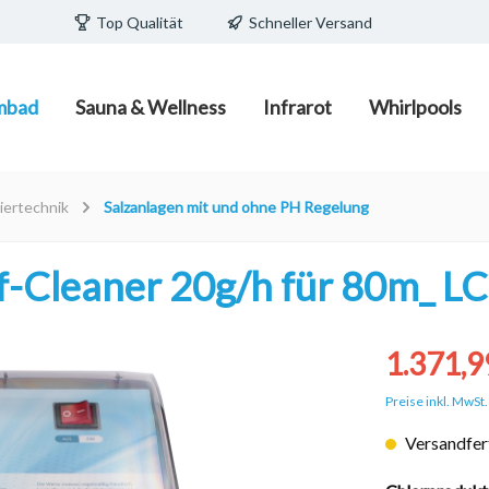
Top Qualität
Schneller Versand
mbad
Sauna & Wellness
Infrarot
Whirlpools
ecken/Pools
edia
teuerungen
/ Fass zum Schlafen
Schwimmbadpflege
Infrarot-Strahler und Infr
Wasserpflege
Pavillions/ Pods
iertechnik
Salzanlagen mit und ohne PH Regelung
Wärmeplatten
e Becken
Poolpflegemittel mit und o
Filtermaterial
lf-Cleaner 20g/h für 80m_ L
d Becken
Poolreiniger und Zubehör
porschalsteine
Poolsauger/Poolroboter
1.371,9
Preise inkl. MwSt
Versandfert