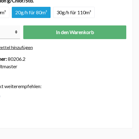
on g/Chlor/Std.
0m³
20g/h für 80m³
30g/h für 110m³
In den Warenkorb
ettel hinzufügen
er:
80206.2
ltmaster
kt weiterempfehlen: