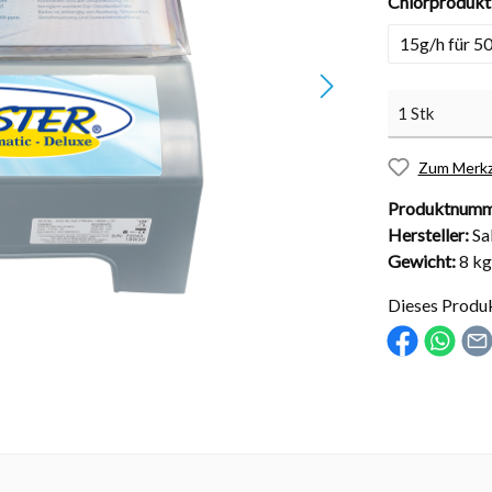
Chlorprodukti
15g/h für 5
Zum Merkz
nd Installationsmaterial
Abdeckungen
Produktnumm
sche Kugelhähne
Solarabdeckungen
Hersteller:
Sa
Gewicht:
8 kg
Rollabdeckungen
Schachtabdeckungen
Dieses Produ
Überdachungen