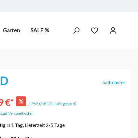
Garten
SALE %
arot-
PV Anlagen
hne Chlor,
CD
Saltmaster
9 €*
%
1.992,00 €*
(31.13% gespart)
. zzgl. Versandkosten
ig in 1 Tag, Lieferzeit 2-5 Tage