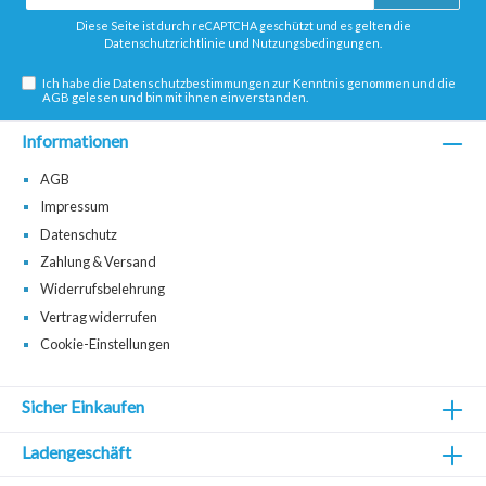
Adresse*
Diese Seite ist durch reCAPTCHA geschützt und es gelten die
Datenschutzrichtlinie
und
Nutzungsbedingungen
.
Ich habe die
Datenschutzbestimmungen
zur Kenntnis genommen und die
AGB
gelesen und bin mit ihnen einverstanden.
Informationen
AGB
Impressum
Datenschutz
Zahlung & Versand
Widerrufsbelehrung
Vertrag widerrufen
Cookie-Einstellungen
Sicher Einkaufen
Ladengeschäft