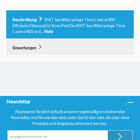
Beschreibung
BWT Sandfilteranlage Time Control 400 –
Effiziente Filterung für Ihren Pool Die BWT Sandfilteranlage Time
Control 400 ist d…
Mehr
Bewertungen
Newsletter
Abonnieren Sie jetzt einfach unseren regelmäßig erscheinenden
Newsletter und Sie werden stets unter den Ersten sein, die über neue
Produkte und Angebote informiert werden.
E-
Mail-