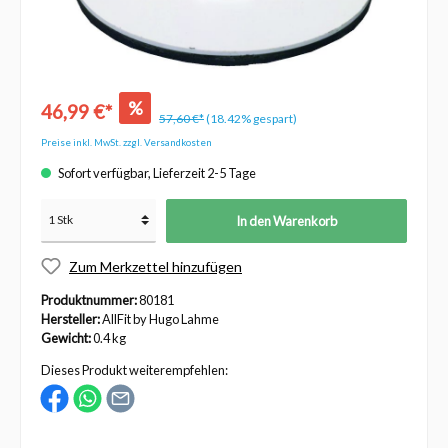
%
46,99 €*
57,60 €*
(18.42% gespart)
Preise inkl. MwSt. zzgl. Versandkosten
Sofort verfügbar, Lieferzeit 2-5 Tage
In den Warenkorb
Zum Merkzettel hinzufügen
Produktnummer:
80181
Hersteller:
AllFit by Hugo Lahme
Gewicht:
0.4 kg
Dieses Produkt weiterempfehlen: