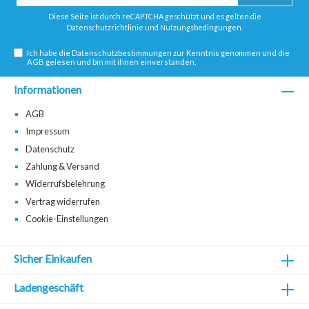
Adresse*
Diese Seite ist durch reCAPTCHA geschützt und es gelten die
Datenschutzrichtlinie
und
Nutzungsbedingungen
.
Ich habe die
Datenschutzbestimmungen
zur Kenntnis genommen und die
AGB
gelesen und bin mit ihnen einverstanden.
Informationen
AGB
Impressum
Datenschutz
Zahlung & Versand
Widerrufsbelehrung
Vertrag widerrufen
Cookie-Einstellungen
Sicher Einkaufen
Ladengeschäft