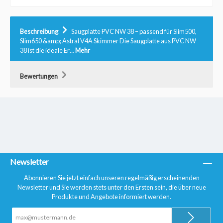
Beschreibung
Saugplatte PVC NW 38 – passend für Slim500,
Slim650 &amp; Astral V4A Skimmer Die Saugplatte aus PVC NW
38 ist die ideale Er…
Mehr
Bewertungen
Newsletter
Abonnieren Sie jetzt einfach unseren regelmäßig erscheinenden
Newsletter und Sie werden stets unter den Ersten sein, die über neue
Produkte und Angebote informiert werden.
E-
Mail-