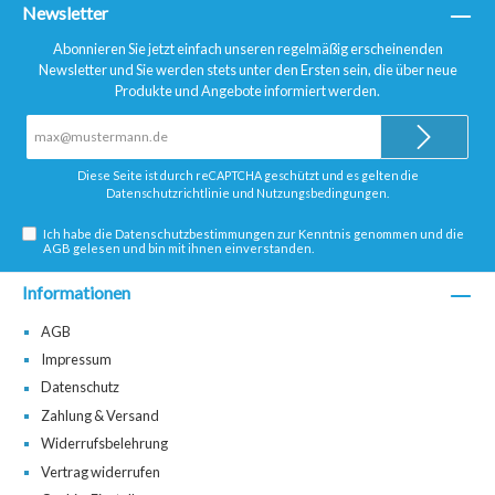
Newsletter
Abonnieren Sie jetzt einfach unseren regelmäßig erscheinenden
Newsletter und Sie werden stets unter den Ersten sein, die über neue
Produkte und Angebote informiert werden.
E-
Mail-
Adresse*
Diese Seite ist durch reCAPTCHA geschützt und es gelten die
Datenschutzrichtlinie
und
Nutzungsbedingungen
.
Ich habe die
Datenschutzbestimmungen
zur Kenntnis genommen und die
AGB
gelesen und bin mit ihnen einverstanden.
Informationen
AGB
Impressum
Datenschutz
Zahlung & Versand
Widerrufsbelehrung
Vertrag widerrufen