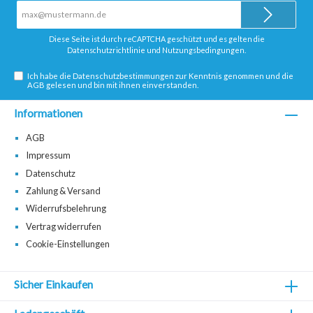
E-
Mail-
Adresse*
Diese Seite ist durch reCAPTCHA geschützt und es gelten die
Datenschutzrichtlinie
und
Nutzungsbedingungen
.
Ich habe die
Datenschutzbestimmungen
zur Kenntnis genommen und die
AGB
gelesen und bin mit ihnen einverstanden.
Informationen
AGB
Impressum
Datenschutz
Zahlung & Versand
Widerrufsbelehrung
Vertrag widerrufen
Cookie-Einstellungen
Sicher Einkaufen