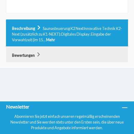
Beschreibung
Saunasteuerung K2 NextInnovative Technik K2-
Next (zusätzlich zu K1-NEXT):Digitales Display: Eingabe der
Vorwahlzeit (im 15…
Mehr
Bewertungen
Newsletter
Abonnieren Sie jetzt einfach unseren regelmäßig erscheinenden
Newsletter und Sie werden stets unter den Ersten sein, die über neue
Produkte und Angebote informiert werden.