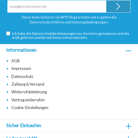
E-
Mail-
Adresse*
Diese Seite ist durch reCAPTCHA geschützt und es gelten die
Datenschutzrichtlinie
und
Nutzungsbedingungen
.
Ich habe die
Datenschutzbestimmungen
zur Kenntnis genommen und die
AGB
gelesen und bin mit ihnen einverstanden.
Informationen
AGB
Impressum
Datenschutz
Zahlung & Versand
Widerrufsbelehrung
Vertrag widerrufen
Cookie-Einstellungen
Sicher Einkaufen