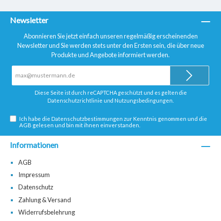
Newsletter
Abonnieren Sie jetzt einfach unseren regelmäßig erscheinenden
Newsletter und Sie werden stets unter den Ersten sein, die über neue
Produkte und Angebote informiert werden.
E-
Mail-
Adresse*
Diese Seite ist durch reCAPTCHA geschützt und es gelten die
Datenschutzrichtlinie
und
Nutzungsbedingungen
.
Ich habe die
Datenschutzbestimmungen
zur Kenntnis genommen und die
AGB
gelesen und bin mit ihnen einverstanden.
Informationen
AGB
Impressum
Datenschutz
Zahlung & Versand
Widerrufsbelehrung