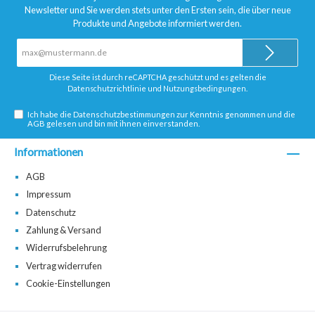
Newsletter und Sie werden stets unter den Ersten sein, die über neue
Produkte und Angebote informiert werden.
E-
Mail-
Adresse*
Diese Seite ist durch reCAPTCHA geschützt und es gelten die
Datenschutzrichtlinie
und
Nutzungsbedingungen
.
Ich habe die
Datenschutzbestimmungen
zur Kenntnis genommen und die
AGB
gelesen und bin mit ihnen einverstanden.
Informationen
AGB
Impressum
Datenschutz
Zahlung & Versand
Widerrufsbelehrung
Vertrag widerrufen
Cookie-Einstellungen