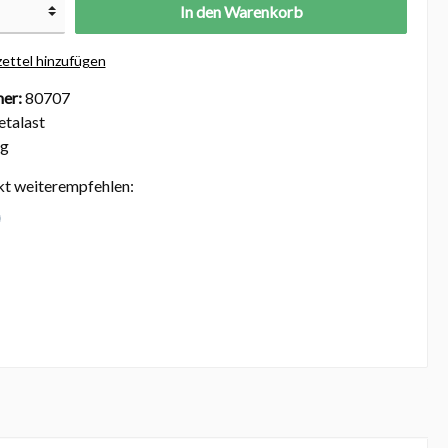
In den Warenkorb
ettel hinzufügen
er:
80707
talast
kg
kt weiterempfehlen: