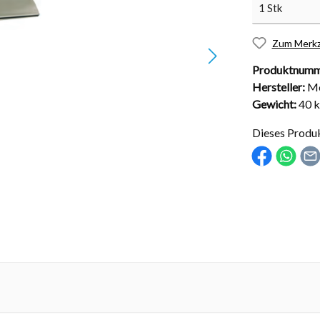
Zum Merkz
Produktnumm
Hersteller:
Me
nd Installationsmaterial
Abdeckungen
Gewicht:
40 
sche Kugelhähne
Solarabdeckungen
Dieses Produ
Rollabdeckungen
Schachtabdeckungen
Überdachungen