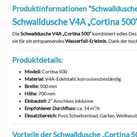
Produktinformationen "Schwalldusch
Schwalldusche V4A „Cortina 500
Die
Schwalldusche V4A „Cortina 500“
kombiniert edles Desi
sie für ein entspannendes
Wasserfall-Erlebnis
. Dank der hoc
Produktdetails:
Modell:
Cortina 500
Material:
V4A-Edelstahl, korrosionsbeständig
Breite:
500 mm
Höhe:
700 mm
Einbauteil:
2“ Anschluss inklusive
Empfohlener Durchfluss:
ca. 14 m³/h
Einsatzbereich:
Pool, Schwimmbad, Garten, Wellness
Vorteile der Schwalldusche „Cortina 5