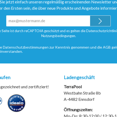
Sie jetzt einfach unseren regelmäßig erscheinenden Newsletter un
er den Ersten sein, die über neue Produkte und Angebote informie
E-
Mail-
Adresse*
e Seite ist durch reCAPTCHA geschützt und es gelten die
Datenschutzrichtlini
Nutzungsbedingungen
.
ie
Datenschutzbestimmungen
zur Kenntnis genommen und die
AGB
gel
einverstanden.
aufen
Ladengeschäft
ezeichnet und zertifiziert!
TerraPool
Westbahn Straße 8b
A-4482 Ennsdorf
Öffnungszeiten:
Mo-Do: 8:30-12:00 / 12:30-1