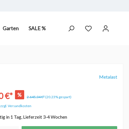
Garten
SALE %
arot-
PV Anlagen
hne Chlor,
Metalast
0 €*
%
2.645,04 €*
(20.23% gespart)
. zzgl. Versandkosten
ig in 1 Tag, Lieferzeit 3-4 Wochen