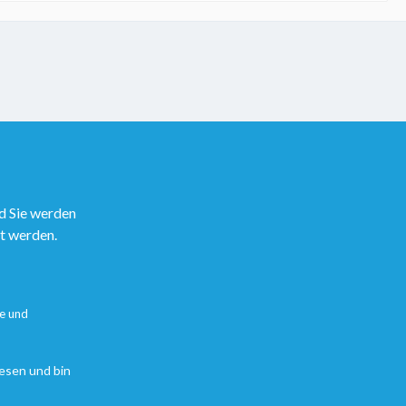
d Sie werden
rt werden.
e
und
esen und bin