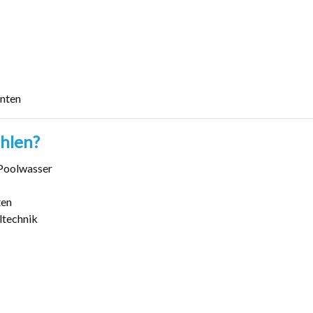
nten
hlen?
 Poolwasser
ten
oltechnik