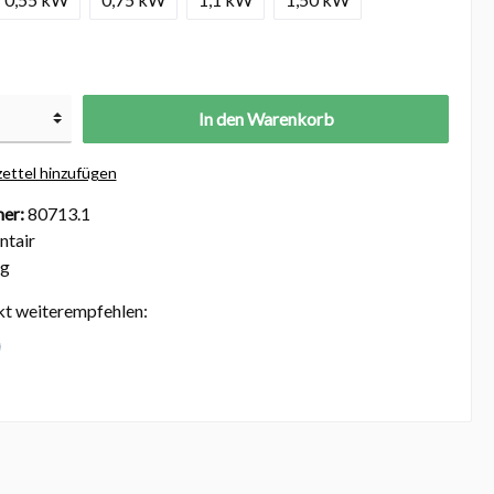
In den Warenkorb
ettel hinzufügen
er:
80713.1
ntair
kg
kt weiterempfehlen: