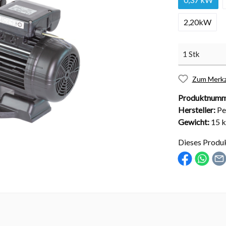
2,20kW
nd Installationsmaterial
Abdeckungen
Zum Merkz
sche Kugelhähne
Solarabdeckungen
Produktnumm
Hersteller:
Pe
Rollabdeckungen
Gewicht:
15 
Schachtabdeckungen
Dieses Produ
Überdachungen