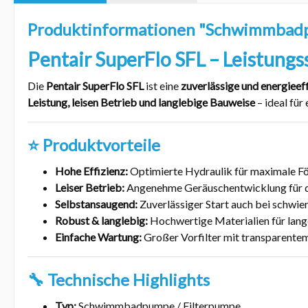
Produktinformationen "Schwimmbadp
Pentair
SuperFlo SFL – Leistungs
Die
Pentair SuperFlo SFL
ist eine
zuverlässige und energie
Leistung, leisen Betrieb und langlebige Bauweise
– ideal für
⭐
Produktvorteile
Hohe Effizienz:
Optimierte Hydraulik für maximale Fö
Leiser Betrieb:
Angenehme Geräuschentwicklung für d
Selbstansaugend:
Zuverlässiger Start auch bei schwier
Robust & langlebig:
Hochwertige Materialien für lan
Einfache Wartung:
Großer Vorfilter mit transparente
🔧
Technische Highlights
Typ:
Schwimmbadpumpe / Filterpumpe