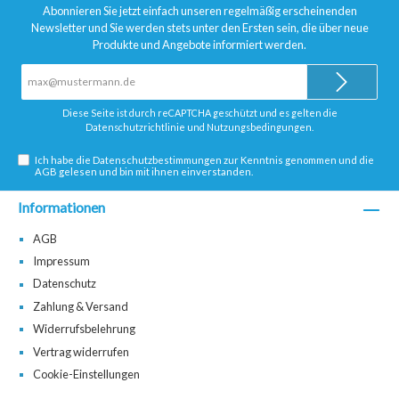
Abonnieren Sie jetzt einfach unseren regelmäßig erscheinenden
Newsletter und Sie werden stets unter den Ersten sein, die über neue
Produkte und Angebote informiert werden.
E-
Mail-
Adresse*
Diese Seite ist durch reCAPTCHA geschützt und es gelten die
Datenschutzrichtlinie
und
Nutzungsbedingungen
.
Ich habe die
Datenschutzbestimmungen
zur Kenntnis genommen und die
AGB
gelesen und bin mit ihnen einverstanden.
Informationen
AGB
Impressum
Datenschutz
Zahlung & Versand
Widerrufsbelehrung
Vertrag widerrufen
Cookie-Einstellungen