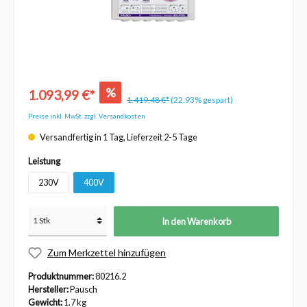
%
1.093,99 €*
1.419,48 €*
(22.93% gespart)
Preise inkl. MwSt. zzgl. Versandkosten
Versandfertig in 1 Tag, Lieferzeit 2-5 Tage
Leistung
230V
400V
In den Warenkorb
Zum Merkzettel hinzufügen
Produktnummer:
80216.2
Hersteller:
Pausch
Gewicht:
1.7 kg